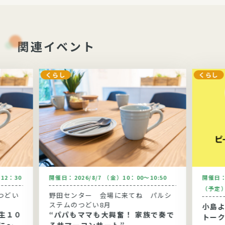
関連イベント
くらし
くらし
～12：30
開催日：
2026/8/7 （金）10：00～10:50
開催日
（予定
つどい
野田センター 会場に来てね パルシ
ステムのつどい8月
小島
生１０
“パパもママも大興奮！ 家族で奏で
トー
に～健
るサマーコンサート”