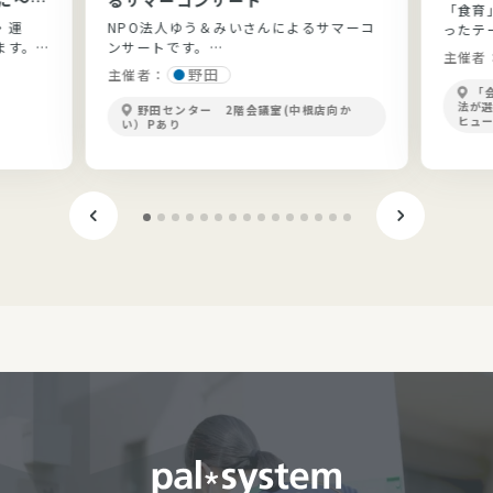
「食育
と実践
・運
NPO法人ゆう＆みいさんによるサマーコ
ったテ
ます。
ンサートです。
開！
主催者
ょう。
野田
主催者：
「
法が
野田センター 2階会議室(中根店向か
ヒュ
い）Pあり