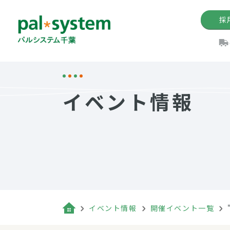
採
機関紙
パル
理
イ
イベント情報
手数料の減免制度
定款・約款・方針
パルシス
開催イベ
Web版「P
法人版パルシステム
個人情報保護方針
これ
イベント
機関紙バ
キーワー
地域情報
Palno
その場合
パルシステム千葉活用術
イベント情報
開催イベント一覧
（検索例