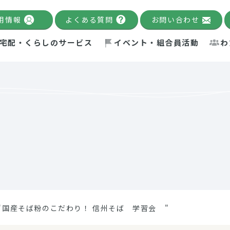
用情報
よくある質問
お問い合わせ
宅配・くらしのサービス
イベント・組合員活動
わ
千葉限定カタログ
「Palnote」
システムの宅配
念・ビジョン
ベント情報
環境への取り組み
理事長メッセージ
組合員活動
産
Pal's Dining
検索
テム・キューブ
ント
alnote」
サポーター・モニター
エネルギー政策
普通食
パルひ
交流産
までのあゆみ
事業・活動報告
リデュース・リユース・リサ
レポート
ックナンバー
自主的活動グループ
制限食
パルひ
産直だ
ドを複数入力すると件数を絞り込むことができます。
イクル
紙
te掲載レシピ
介護食
、間をスペース（空白）で区切ってください。
"国産そば粉のこだわり！ 信州そば 学習会 "
：手数料 減免）