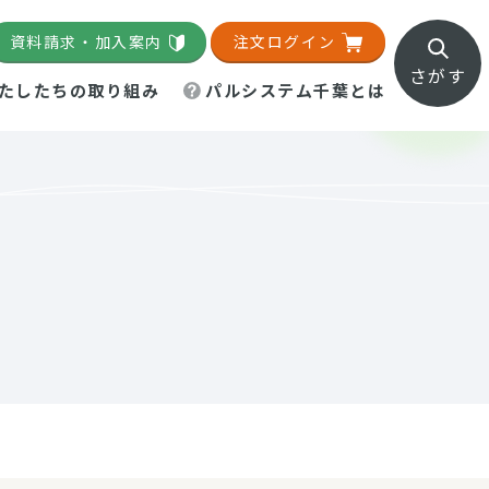
資料請求・加入案内
注文ログイン
さがす
たしたちの取り組み
パルシステム千葉とは
地域活動施設
直営農場
直交流・産地紹介
生協の夕食宅配
組織概要
パルシステム千葉のお店
事業所一覧
「パルひろば」
パルグリーンファーム
ろば☆ちば
地紹介
移動販売車まごころ便
パルグリーンファーム通信
理事会・監事会
総代・総代会
パルグリーンファーム公式
ろば☆おおたかの森
より
インスタグラム
・医療食
葉物野菜のレシピ
電子公告（定款）