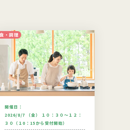
食・調理
産直
開催日：
開催日
2026/8/7 （金） １０：３０～１２：
2026/8
３０（１0：15から受付開始）
東金センタ