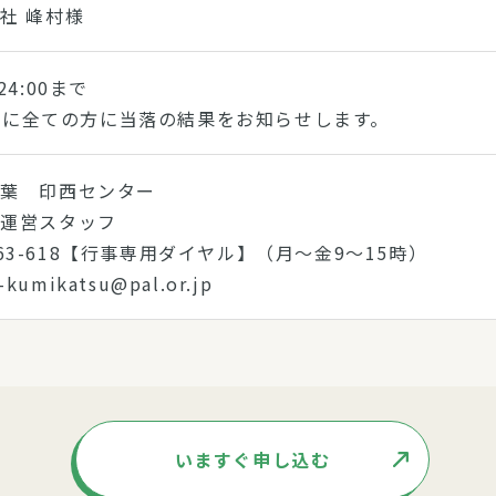
社 峰村様
4:00まで
)までに全ての方に当落の結果をお知らせします。
千葉 印西センター
動運営スタッフ
0-863-618【行事専用ダイヤル】（月～金9～15時）
i-kumikatsu@pal.or.jp
いますぐ申し込む