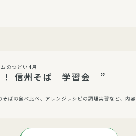
介護・福祉
家事サービス
保
理事会
子育て支援
平和活動・反貧困
付き高齢者向け住
家事代行
エアコンクリーニング
ビス（通所介護）
コミュ
ハウスクリーニング
ムのつどい4月
庭木の剪定・伐採
！ 信州そば 学習会 ”
支援
襖・障子・網戸・畳の貼り
ぱる通信
替え
のそばの食べ比べ、アレンジレシピの調理実習など、内容
ぱる松戸六実イン
ム