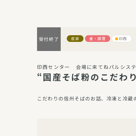
パルシステム利用ガイド
産直
食・調理
印西
受付終了
サービス
宅
デイサー
印西センター 会場に来てねパルシステ
訪問介護
“国産そば粉のこだわり
居宅介護
にじいろ
こだわりの信州そばのお話、冷凍と冷蔵
にじいろ
スタグラ