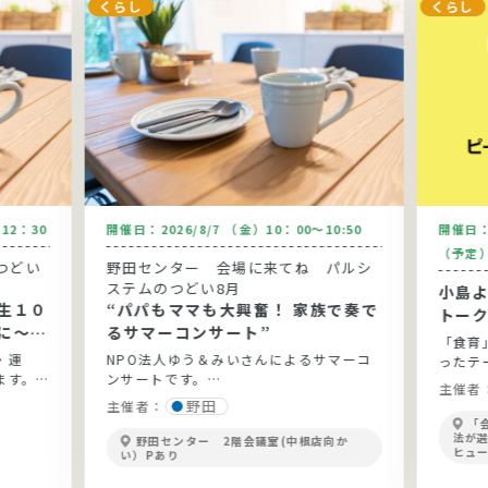
くらし
くらし
～12：30
開催日：
2026/8/7 （金）10：00～10:50
開催日
（予定
つどい
野田センター 会場に来てね パルシ
ステムのつどい8月
小島
生１０
“パパもママも大興奮！ 家族で奏で
トー
に～健
るサマーコンサート”
「食育
と実践
・運
NPO法人ゆう＆みいさんによるサマーコ
ったテ
ます。
ンサートです。
開！
主催者
ょう。
野田
主催者：
「
法が
野田センター 2階会議室(中根店向か
ヒュ
い）Pあり