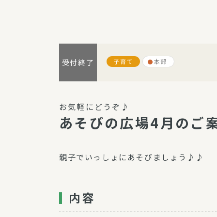
パルシステム利用ガイド
子育て
本部
受付終了
サービス
宅
デイサー
お気軽にどうぞ♪
訪問介護
あそびの広場4月のご
居宅介護
にじいろ
親子でいっしょにあそびましょう♪♪
にじいろ
スタグラ
内容