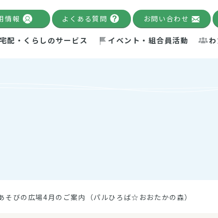
用情報
よくある質問
お問い合わせ
宅配・くらしのサービス
イベント・組合員活動
わ
千葉限定カタログ
「Palnote」
システムの宅配
念・ビジョン
ベント情報
環境への取り組み
理事長メッセージ
組合員活動
産
Pal's Dining
検索
テム・キューブ
ント
alnote」
サポーター・モニター
エネルギー政策
普通食
パルひ
交流産
までのあゆみ
事業・活動報告
リデュース・リユース・リサ
レポート
ックナンバー
自主的活動グループ
制限食
パルひ
産直だ
ドを複数入力すると件数を絞り込むことができます。
イクル
紙
te掲載レシピ
介護食
、間をスペース（空白）で区切ってください。
あそびの広場4月のご案内（パルひろば☆おおたかの森）
：手数料 減免）