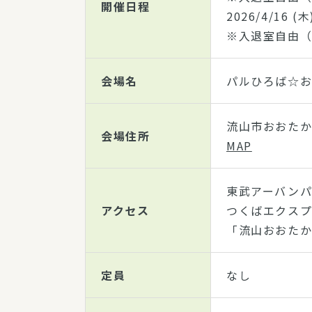
開催日程
2026/4/16
(木
※入退室自由（
会場名
パルひろば☆
流山市おおたか
会場住所
MAP
東武アーバン
アクセス
つくばエクス
「流山おおた
定員
なし