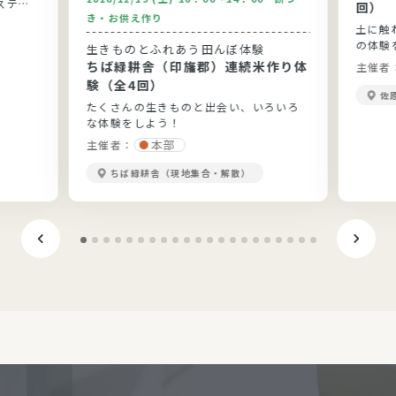
ステム
回）
き・お供え作り
土に触
の体験
生きものとふれあう田んぼ体験
ちば緑耕舎（印旛郡）連続米作り体
主催者
験（全4回）
佐
たくさんの生きものと出会い、いろいろ
な体験をしよう！
本部
主催者：
ちば緑耕舎（現地集合・解散）