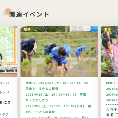
関連イベント
産直
産直
13：00
開催日：
2026/5/9 (土) 10：00～14：00
開催日
田植え・生きもの観察
2026/
ルシス
2026/6/20 (土) 10：00～14：00 草取
2026/
り・かかし作り
2026/
おにぎ
2026/9/5 (土) 15：00～19：00(予定) 稲
人参作
刈り・生きもの観察
（クフ
まるご
2026/12/19 (土) 10：00～14：00 餅つ