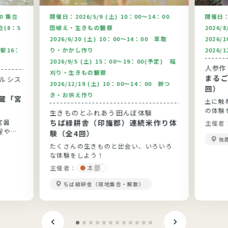
00 集合
開催日：
2026/5/9 (土) 10：00～14：00
開催日
合(8：5
田植え・生きもの観察
2026/
2026/6/20 (土) 10：00～14：00 草取
2026/
駅16：
り・かかし作り
2026/
2026/9/5 (土) 15：00～19：00(予定) 稲
人参作
刈り・生きもの観察
まるご
2026/12/19 (土) 10：00～14：00 餅つ
回）
き・お供え作り
蔵「宮
土に触
の体験
生きものとふれあう田んぼ体験
宮醤
ちば緑耕舎（印旛郡）連続米作り体
主催者
程や醤
験（全4回）
佐
たくさんの生きものと出会い、いろいろ
な体験をしよう！
本部
主催者：
ちば緑耕舎（現地集合・解散）