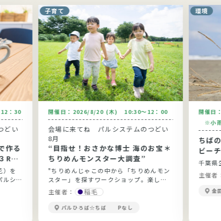
子育て
環境
～12：30
開催日：
2026/8/20 (木) 10:30～12：00
開催日
※小雨
つどい
会場に来てね パルシステムのつどい
8月
ちば
で作る
“目指せ！おさかな博士 海のお宝＊
ビーチ
３Rの
ちりめんモンスター大調査”
千葉県
花）を
"ちりめんじゃこの中から「ちりめんモン
主催者
パルシ
スター」を探すワークショップ。楽しみ
。環境
ながらお魚と海の環境問題について学び
稲毛
金
主催者：
ましょ
ます。"
パルひろば☆ちば Pなし