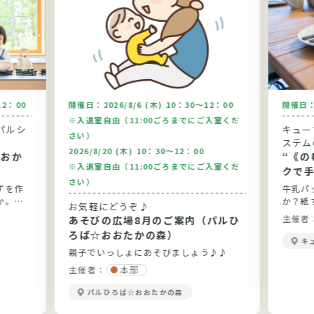
12：00
開催日：
2026/8/6 (木) 10：30～12：00
開催日
※入退室自由（11:00ごろまでにご入室くだ
パルシ
キュー
さい）
ステム
2026/8/20 (木) 10：30～12：00
“《の
※入退室自由（11:00ごろまでにご入室くだ
クで
さい）
ずを作
牛乳パ
か。今
か？紙
お気軽にどうぞ♪
りま
実感して
主催者
あそびの広場8月のご案内（パルひ
です。
ろば☆おおたかの森）
キ
親子でいっしょにあそびましょう♪♪
本部
主催者：
パルひろば☆おおたかの森