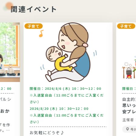
関連イベント
子育て
子育て
12：00
開催日：
2026/8/6 (木) 10：30～12：00
開催日
※入退室自由（11:00ごろまでにご入室くだ
パルシ
自主的
さい）
思い
2026/8/20 (木) 10：30～12：00
安プ
※入退室自由（11:00ごろまでにご入室くだ
主催者
さい）
ずを作
今
か。今
お気軽にどうぞ♪
りま