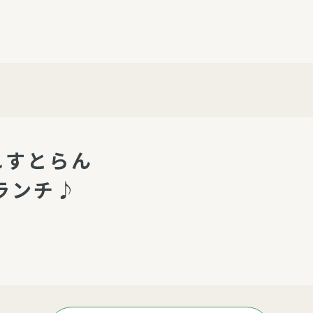
介護・福祉
家事サービス
保
理事会
子育て支援
平和活動・反貧困
付き高齢者向け住
家事代行
エアコンクリーニング
ビス（通所介護）
コミュ
ハウスクリーニング
れすとらん
庭木の剪定・伐採
ランチ♪
支援
襖・障子・網戸・畳の貼り
ぱる通信
替え
ぱる松戸六実イン
ム