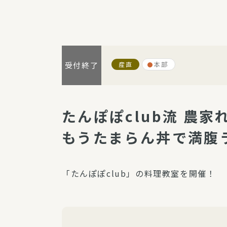
パルシステム利用ガイド
産直
本部
受付終了
サービス
宅
デイサー
たんぽぽclub流 農家
訪問介護
もうたまらん丼で満腹
居宅介護
にじいろ
にじいろ
「たんぽぽclub」の料理教室を開催！
スタグラ