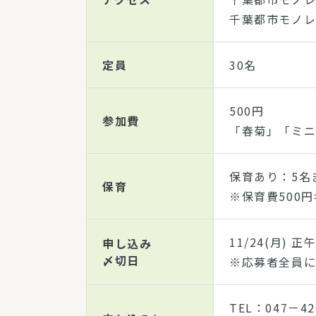
千葉都市モノレ
定員
30名
500円
参加費
「春菊」「ミ
保育あり：5名
保育
※保育費500
11/24(月) 正
申し込み
〆切日
※応募者全員に1
TEL：047－42