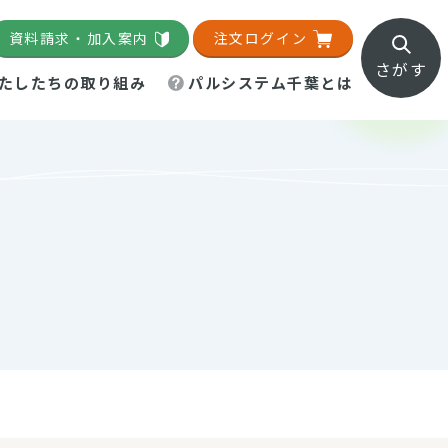
資料請求・加入案内
注文ログイン
さがす
たしたちの取り組み
パルシステム千葉とは
地域活動施設
直営農場
直交流・産地紹介
生協の夕食宅配
組織概要
パルシステム千葉のお店
事業所一覧
「パルひろば」
パルグリーンファーム
ろば☆ちば
地紹介
移動販売車まごころ便
パルグリーンファーム通信
理事会・監事会
総代・総代会
パルグリーンファーム公式
ろば☆おおたかの森
より
インスタグラム
・医療食
葉物野菜のレシピ
電子公告（定款）