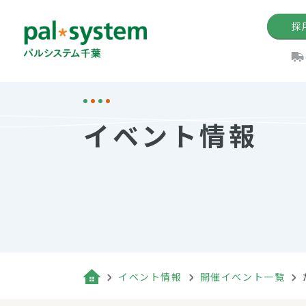
採
機関紙
パル
理
イ
イベント情報
手数料の減免制度
定款・約款・方針
パルシス
開催イベ
Web版「P
法人版パルシステム
個人情報保護方針
これ
イベント
機関紙バ
キーワー
地域情報
Palno
その場合
パルシステム千葉活用術
イベント情報
開催イベント一覧
（検索例