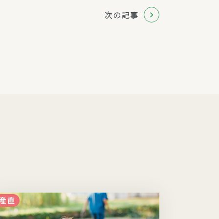
次の記事
産直
産直