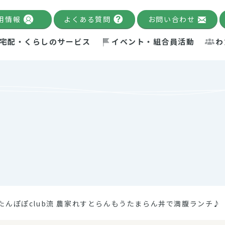
用情報
よくある質問
お問い合わせ
宅配・くらしのサービス
イベント・組合員活動
わ
千葉限定カタログ
「Palnote」
システムの宅配
念・ビジョン
ベント情報
環境への取り組み
理事長メッセージ
組合員活動
産
Pal's Dining
検索
テム・キューブ
ント
alnote」
サポーター・モニター
エネルギー政策
普通食
パルひ
交流産
までのあゆみ
事業・活動報告
リデュース・リユース・リサ
レポート
ックナンバー
自主的活動グループ
制限食
パルひ
産直だ
ドを複数入力すると件数を絞り込むことができます。
イクル
紙
te掲載レシピ
介護食
、間をスペース（空白）で区切ってください。
たんぽぽclub流 農家れすとらんもうたまらん丼で満腹ランチ♪
：手数料 減免）