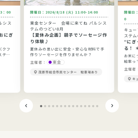
13：00
開催日：
2026/8/18 (火) 11:00-14:00
開催日
0
ルシス
東金センター 会場に来てね パルシス
テムのつどい8月
キュー
おにぎ
【夏休み企画】親子でソーセージ作
ステム
り体験♪
“に
る！ 
（クフ
夏休みの思い出に安全・安心な材料で手
ステム
作りソーセージを作りませんか？
お米に
給率っ
東金
主催者：
当？勉
主催者
茂原市総合市民センター 駐車場あり
きます
キ