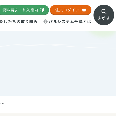
資料請求・加入案内
注文ログイン
さがす
たしたちの取り組み
パルシステム千葉とは
地域活動施設
直営農場
直交流・産地紹介
生協の夕食宅配
組織概要
パルシステム千葉のお店
事業所一覧
「パルひろば」
パルグリーンファーム
ろば☆ちば
地紹介
移動販売車まごころ便
パルグリーンファーム通信
理事会・監事会
総代・総代会
パルグリーンファーム公式
ろば☆おおたかの森
より
インスタグラム
・医療食
チ"
葉物野菜のレシピ
電子公告（定款）