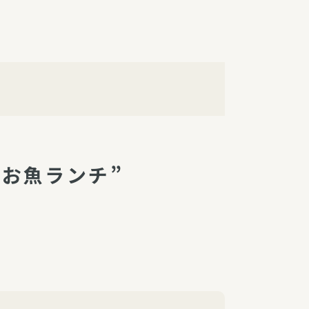
障（共済・保険）
・監事会報告
総代通信
地域との協同
安全運転の取り組み
総代・総代会ニュース
ニティ活動助成基金
トお魚ランチ”