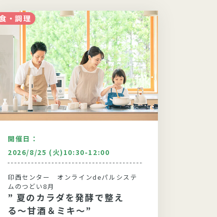
食・調理
食・調理
開催日：
開催日
2026/8/25 (火)10:30-12:00
2026
印西センター オンラインdeパルシステ
野田セ
ムのつどい8月
ムのつ
” 夏のカラダを発酵で整え
“好
る〜甘酒＆ミキ～”
員・