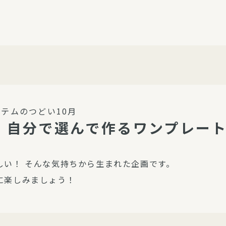
介護・福祉
家事サービス
保
理事会
子育て支援
平和活動・反貧困
付き高齢者向け住
家事代行
エアコンクリーニング
ビス（通所介護）
コミュ
ハウスクリーニング
テムのつどい10月
庭木の剪定・伐採
! 自分で選んで作るワンプレー
支援
襖・障子・網戸・畳の貼り
ぱる通信
替え
しい！ そんな気持ちから生まれた企画です。
ぱる松戸六実イン
に楽しみましょう！
ム