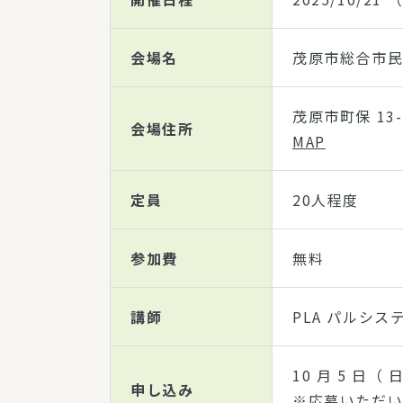
会場名
茂原市総合市
茂原市町保 13-
会場住所
MAP
定員
20人程度
参加費
無料
講師
PLA パルシス
10 月 5 日（ 
申し込み
※応募いただい