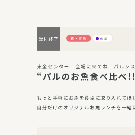
パルシステム利用ガイド
食・調理
東金
受付終了
サービス
宅
デイサー
東金センター 会場に来てね パルシス
訪問介護
“パルのお魚食べ比べ!
居宅介護
にじいろ
もっと手軽にお魚を食卓に取り入れてほ
にじいろ
自分だけのオリジナルお魚ランチを一緒
スタグラ