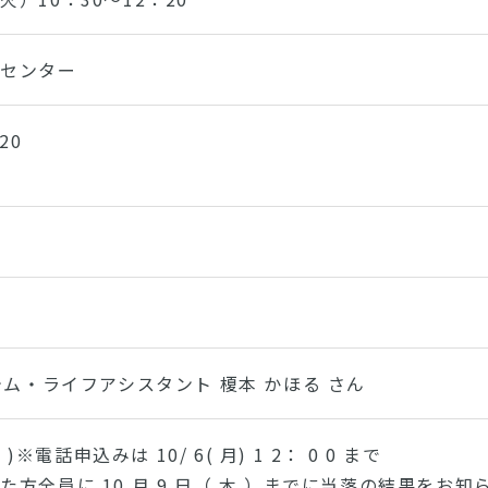
民センター
20
テム・ライフアシスタント 榎本 かほる さん
日 )※電話申込みは 10/ 6( 月) 1 2： 0 0 まで
た方全員に 10 月 9 日（ 木 ）までに当落の結果をお知