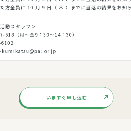
た方全員に 10 月 9 日（ 木 ）までに当落の結果をお知
ー活動スタッフ＞
867-518（月～金9：30～14：30）
53-6102
e-kumikatsu@pal.or.jp
いますぐ申し込む