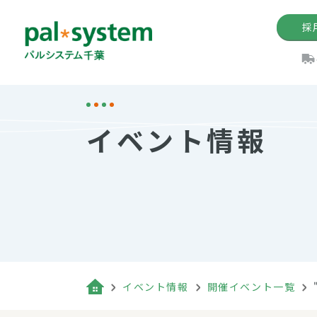
採
機関紙
パル
理
イ
イベント情報
手数料の減免制度
定款・約款・方針
パルシス
開催イベ
Web版「P
法人版パルシステム
個人情報保護方針
これ
イベント
機関紙バ
キーワー
地域情報
Palno
その場合
パルシステム千葉活用術
イベント情報
開催イベント一覧
（検索例