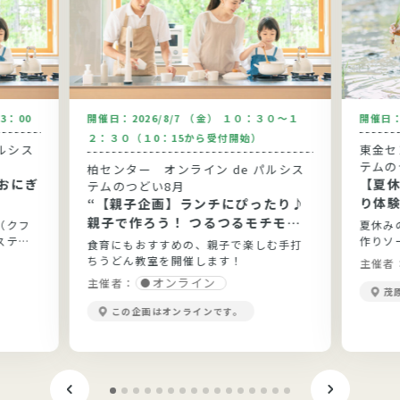
13：00
開催日：
2026/8/7 （金） １０：３０～１
開催日
２：３０（１0：15から受付開始）
ルシス
東金セン
テムの
柏センター オンライン de パルシス
おにぎ
【夏
テムのつどい8月
り体
“【親子企画】ランチにぴったり♪
親子で作ろう！ つるつるモチモチ
（クフ
夏休み
手打ちうどん”
ステム
作りソ
食育にもおすすめの、親子で楽しむ手打
ちうどん教室を開催します！
主催者
オンライン
主催者：
茂
この企画はオンラインです。