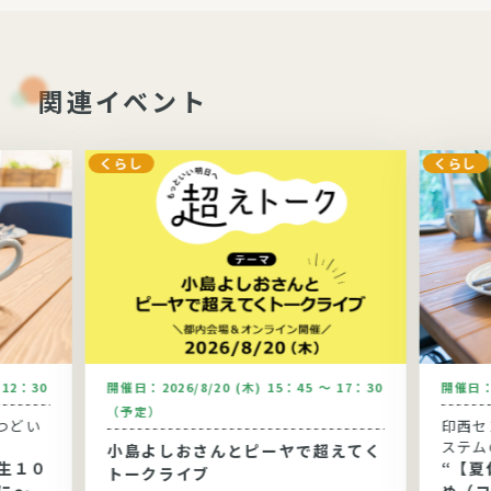
関連イベント
くらし
くらし
～12：30
開催日：
2026/8/20 (木) 15：45 ～ 17：30
開催日
（予定）
つどい
印西セ
ステム
小島よしおさんとピーヤで超えてく
生１０
“【夏休
トークライブ
に～健
め（