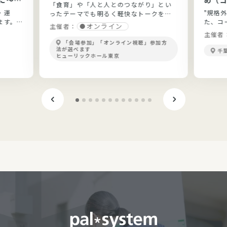
「食育」や「人と人とのつながり」とい
と実践
う”
・運
"規格
ったテーマでも明るく軽快なトークを展
ます。
た、コ
開！
オンライン
主催者：
ょう。
主催者
「会場参加」「オンライン視聴」参加方
法が選べます
千
ヒューリックホール東京