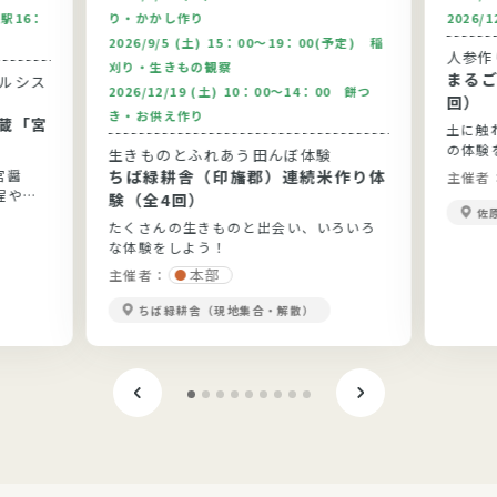
駅16：
り・かかし作り
2026/
2026/9/5 (土) 15：00～19：00(予定) 稲
人参作
刈り・生きもの観察
まるご
2026/12/19 (土) 10：00～14：00 餅つ
回）
き・お供え作り
蔵「宮
土に触
の体験
生きものとふれあう田んぼ体験
宮醤
ちば緑耕舎（印旛郡）連続米作り体
主催者
程や醤
験（全4回）
佐
たくさんの生きものと出会い、いろいろ
な体験をしよう！
本部
主催者：
ちば緑耕舎（現地集合・解散）