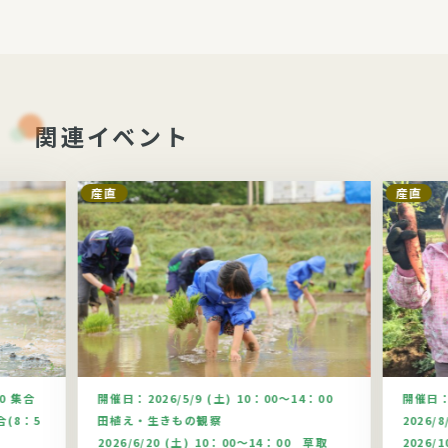
関連イベント
産直
産直
00 集合
開催日：
2026/5/9 (土) 10：00～14：00
開催日
合(8：5
田植え・生きもの観察
2026/
2026/6/20 (土) 10：00～14：00 草取
2026/