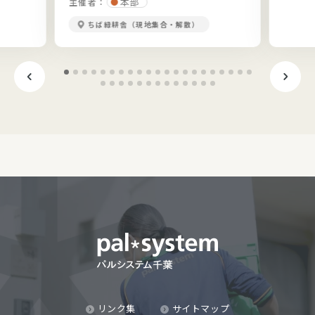
本部
主催者：
ちば緑耕舎（現地集合・解散）
リンク集
サイトマップ