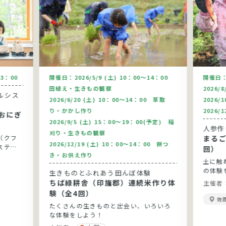
13：00
開催日：
2026/5/9 (土) 10：00～14：00
開催日
田植え・生きもの観察
2026/
ルシス
2026/6/20 (土) 10：00～14：00 草取
2026/
り・かかし作り
2026/
おにぎ
2026/9/5 (土) 15：00～19：00(予定) 稲
人参作
刈り・生きもの観察
（クフ
まるご
2026/12/19 (土) 10：00～14：00 餅つ
ステム
回）
き・お供え作り
土に触
の体験
生きものとふれあう田んぼ体験
ちば緑耕舎（印旛郡）連続米作り体
主催者
験（全4回）
佐
たくさんの生きものと出会い、いろいろ
な体験をしよう！