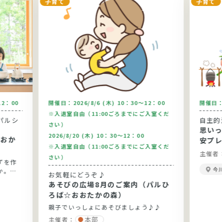
子育て
子育て
12：00
開催日：
2026/8/6 (木) 10：30～12：00
開催日
※入退室自由（11:00ごろまでにご入室くだ
パルシ
自主的
さい）
思い
2026/8/20 (木) 10：30～12：00
安プ
※入退室自由（11:00ごろまでにご入室くだ
主催者
さい）
ずを作
今
か。今
お気軽にどうぞ♪
りま
あそびの広場8月のご案内（パルひ
です。
ろば☆おおたかの森）
親子でいっしょにあそびましょう♪♪
本部
主催者：