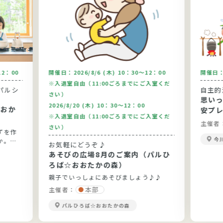
12：00
開催日：
2026/8/6 (木) 10：30～12：00
開催日
※入退室自由（11:00ごろまでにご入室くだ
パルシ
自主的
さい）
思い
2026/8/20 (木) 10：30～12：00
安プ
※入退室自由（11:00ごろまでにご入室くだ
主催者
さい）
ずを作
今
か。今
お気軽にどうぞ♪
りま
あそびの広場8月のご案内（パルひ
です。
ろば☆おおたかの森）
親子でいっしょにあそびましょう♪♪
本部
主催者：
パルひろば☆おおたかの森