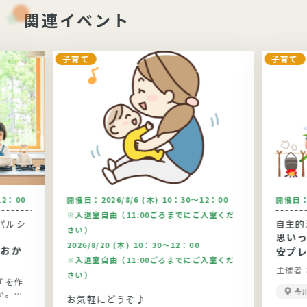
関連イベント
子育て
子育て
12：00
開催日：
2026/8/6 (木) 10：30～12：00
開催日
※入退室自由（11:00ごろまでにご入室くだ
パルシ
自主的
さい）
思い
2026/8/20 (木) 10：30～12：00
安プ
※入退室自由（11:00ごろまでにご入室くだ
主催者
さい）
ずを作
今
か。今
お気軽にどうぞ♪
りま