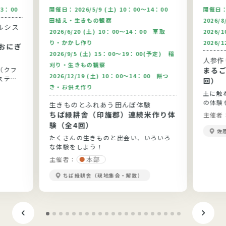
13：00
開催日：
2026/5/9 (土) 10：00～14：00
開催日
田植え・生きもの観察
2026/
ルシス
2026/6/20 (土) 10：00～14：00 草取
2026/
り・かかし作り
2026/
おにぎ
2026/9/5 (土) 15：00～19：00(予定) 稲
人参作
刈り・生きもの観察
（クフ
まるご
2026/12/19 (土) 10：00～14：00 餅つ
ステム
回）
き・お供え作り
土に触
の体験
生きものとふれあう田んぼ体験
ちば緑耕舎（印旛郡）連続米作り体
主催者
験（全4回）
佐
たくさんの生きものと出会い、いろいろ
な体験をしよう！
本部
主催者：
ちば緑耕舎（現地集合・解散）