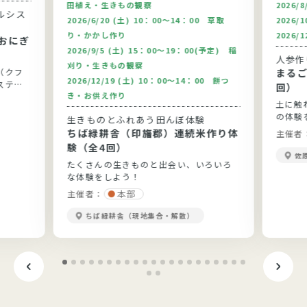
田植え・生きもの観察
2026/
ルシス
2026/6/20 (土) 10：00～14：00 草取
2026/
り・かかし作り
2026/
おにぎ
2026/9/5 (土) 15：00～19：00(予定) 稲
人参作
刈り・生きもの観察
（クフ
まるご
2026/12/19 (土) 10：00～14：00 餅つ
ステム
回）
き・お供え作り
土に触
の体験
生きものとふれあう田んぼ体験
ちば緑耕舎（印旛郡）連続米作り体
主催者
験（全4回）
佐
たくさんの生きものと出会い、いろいろ
な体験をしよう！
本部
主催者：
ちば緑耕舎（現地集合・解散）