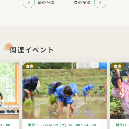
前の記事
次の記事
関連イベント
産直
産直
13：00
開催日：
2026/5/9 (土) 10：00～14：00
開催日