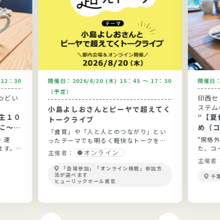
～12：30
開催日：
2026/8/20 (木) 15：45 ～ 17：30
開催日
（予定）
つどい
印西セ
ステム
小島よしおさんとピーヤで超えてく
生１０
“【夏休
トークライブ
に～健
め（
「食育」や「人と人とのつながり」とい
と実践
う”
・運
"規格
ったテーマでも明るく軽快なトークを展
ます。
た、コ
開！
オンライン
主催者：
ょう。
主催者
「会場参加」「オンライン視聴」参加方
法が選べます
千
ヒューリックホール東京