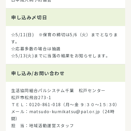
申し込み
〆切日
☆5/11(日) ※保育の締切は5/6（火）までとなりま
す。
☆応募多数の場合は抽選
☆5/13(火)までに当落の結果をお知らせします。
申し込み/
お問い合わせ
生活協同組合パルシステム千葉 松戸センター
松戸市松飛台273-1
ＴＥＬ：0120-861-018（月～金 ９:３０～1５:３0）
メール：matsudo-kumikatsu@pal.or.jp（24時
間）
担 当：地域活動運営スタッフ