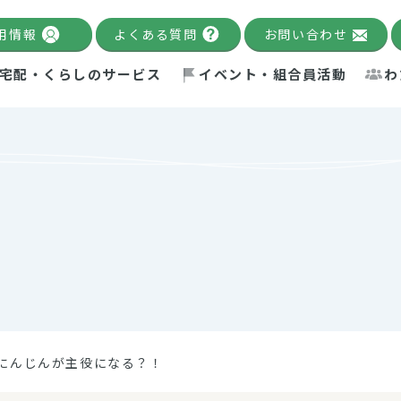
用情報
よくある質問
お問い合わせ
宅配・くらしのサービス
イベント・組合員活動
わ
千葉限定カタログ
「Palnote」
システムの宅配
念・ビジョン
ベント情報
環境への取り組み
理事長メッセージ
組合員活動
産
Pal's Dining
検索
テム・キューブ
ント
alnote」
サポーター・モニター
エネルギー政策
普通食
パルひ
交流産
までのあゆみ
事業・活動報告
リデュース・リユース・リサ
レポート
ックナンバー
自主的活動グループ
制限食
パルひ
産直だ
ドを複数入力すると件数を絞り込むことができます。
イクル
紙
te掲載レシピ
介護食
、間をスペース（空白）で区切ってください。
にんじんが主役になる？！
：手数料 減免）