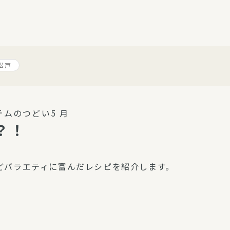
介護・福祉
家事サービス
保
理事会
子育て支援
平和活動・反貧困
松戸
付き高齢者向け住
家事代行
エアコンクリーニング
ビス（通所介護）
コミュ
ハウスクリーニング
ムのつどい5 月
庭木の剪定・伐採
？！
支援
襖・障子・網戸・畳の貼り
ぱる通信
替え
どバラエティに富んだレシピを紹介します。
ぱる松戸六実イン
ム