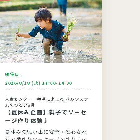
開催日：
開催日
2026/8/18 (火) 11:00-14:00
2026
東金センター 会場に来てね パルシステ
キュー
ムのつどい8月
ムのつ
【夏休み企画】親子でソーセ
“に
ージ作り体験♪
んま
＊”
夏休みの思い出に安全・安心な材
お米
料で手作りソーセージを作りませ
食料