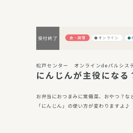
パルシステム利用ガイド
食・調理
オンライン
受付終了
サービス
宅
デイサー
松戸センター オンラインdeパルシステ
訪問介護
にんじんが主役になる
居宅介護
にじいろ
お弁当におつまみに常備菜、おやつ？な
にじいろ
「にんじん」の使い方が変わりますよ♪
スタグラ