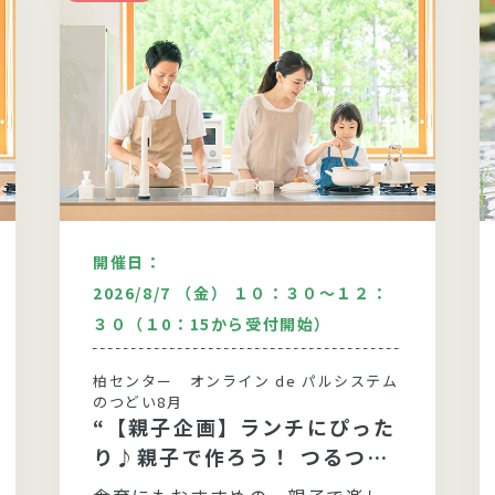
開催日：
2026/8/7 （金） １０：３０～１２：
３０（１0：15から受付開始）
柏センター オンライン de パルシステム
のつどい8月
“【親子企画】ランチにぴった
り♪親子で作ろう！ つるつる
モチモチ手打ちうどん”