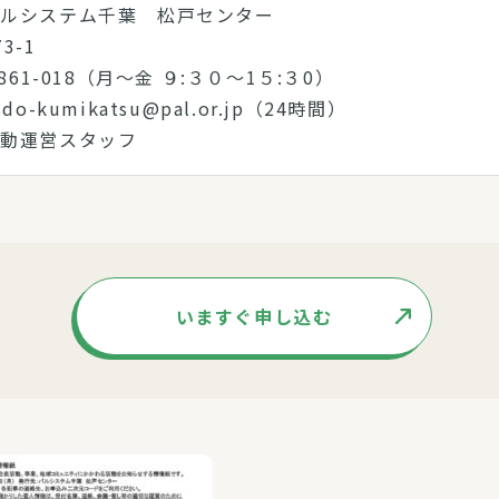
パルシステム千葉 松戸センター
3-1
861-018（月～金 ９:３０～1５:３0）
o-kumikatsu@pal.or.jp（24時間）
活動運営スタッフ
いますぐ申し込む