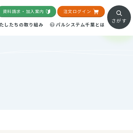
資料請求・加入案内
注文ログイン
さがす
たしたちの取り組み
パルシステム千葉とは
地域活動施設
直営農場
直交流・産地紹介
生協の夕食宅配
組織概要
パルシステム千葉のお店
事業所一覧
「パルひろば」
パルグリーンファーム
ろば☆ちば
地紹介
移動販売車まごころ便
パルグリーンファーム通信
理事会・監事会
総代・総代会
パルグリーンファーム公式
ろば☆おおたかの森
より
インスタグラム
・医療食
葉物野菜のレシピ
電子公告（定款）