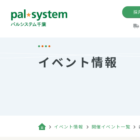
採
機関紙
パル
理
イ
イベント情報
手数料の減免制度
定款・約款・方針
パルシス
開催イベ
Web版「P
法人版パルシステム
個人情報保護方針
これ
イベント
機関紙バ
キーワー
地域情報
Palno
その場合
パルシステム千葉活用術
イベント情報
開催イベント一覧
（検索例