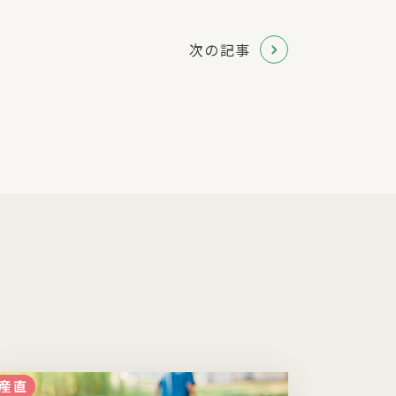
次の記事
産直
食・調理