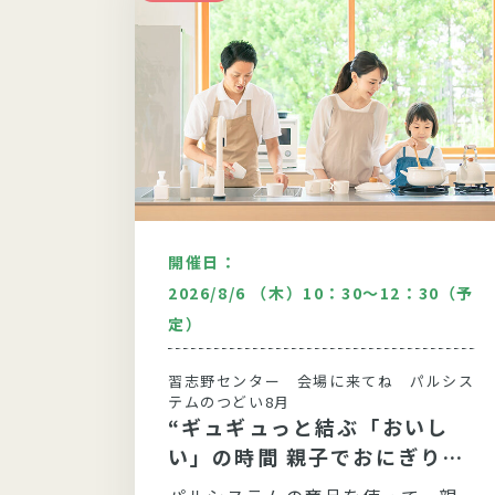
開催日：
00
2026/8/6 （木）10：30～12：30（予
定）
システム
習志野センター 会場に来てね パルシス
シー
テムのつどい8月
“ギュギュっと結ぶ「おいし
い」の時間 親子でおにぎり大
ご飯」
作戦！”
紹介。