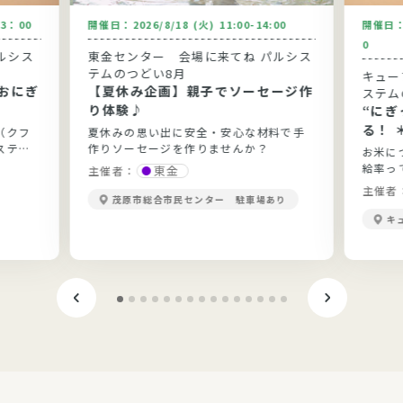
13：00
開催日：
2026/8/18 (火) 11:00-14:00
開催日
0
ルシス
東金センター 会場に来てね パルシス
テムのつどい8月
キュー
おにぎ
【夏休み企画】親子でソーセージ作
ステム
り体験♪
“に
る！ 
（クフ
夏休みの思い出に安全・安心な材料で手
ステム
作りソーセージを作りませんか？
お米に
給率っ
東金
主催者：
当？勉
主催者
茂原市総合市民センター 駐車場あり
きます
キ