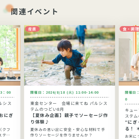
関連イベント
産直
食・調
13：00
開催日：
2026/8/18 (火) 11:00-14:00
開催日
0
ルシス
東金センター 会場に来てね パルシス
テムのつどい8月
キュー
おにぎ
【夏休み企画】親子でソーセージ作
ステム
り体験♪
“に
る！ 
（クフ
夏休みの思い出に安全・安心な材料で手
ステム
作りソーセージを作りませんか？
お米に