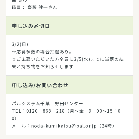
職員： 齊藤 健一さん
申し込み
〆切日
3/2(日)
☆応募多数の場合抽選あり。
☆ご応募いただいた方全員に3/5(水)までに当落の結
果と持ち物をお知らせします
申し込み/
お問い合わせ
パルシステム千葉 野田センター
TEL：0120－868－218（月～金 9：00～15：0
0）
メール：noda-kumikatsu@pal.or.jp（24時）