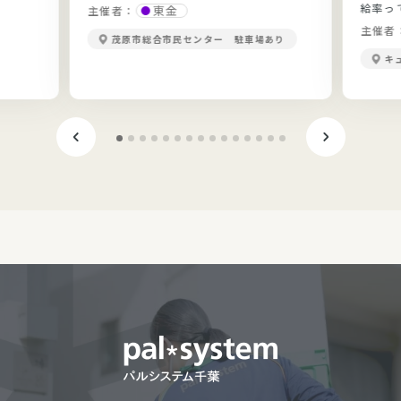
給率っ
東金
主催者：
当？勉
主催者
茂原市総合市民センター 駐車場あり
きます
キ