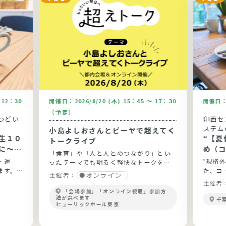
～12：30
開催日：
2026/8/20 (木) 15：45 ～ 17：30
開催日
（予定）
つどい
印西セ
ステム
小島よしおさんとピーヤで超えてく
生１０
“【夏休
トークライブ
に～健
め（
「食育」や「人と人とのつながり」とい
と実践
う”
・運
"規格
ったテーマでも明るく軽快なトークを展
ます。
た、コ
開！
オンライン
主催者：
ょう。
主催者
「会場参加」「オンライン視聴」参加方
法が選べます
千
ヒューリックホール東京