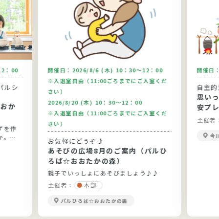
12：00
開催日：
2026/8/6 (木) 10：30～12：00
開催日
※入退室自由（11:00ごろまでにご入室くだ
パルシ
自主的
さい）
思い
2026/8/20 (木) 10：30～12：00
安プ
※入退室自由（11:00ごろまでにご入室くだ
主催者
さい）
ずを作
今
か。今
お気軽にどうぞ♪
りま
あそびの広場8月のご案内（パルひ
です。
ろば☆おおたかの森）
親子でいっしょにあそびましょう♪♪
本部
主催者：
パルひろば☆おおたかの森