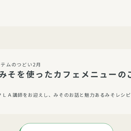
介護・福祉
家事サービス
保
理事会
子育て支援
平和活動・反貧困
付き高齢者向け住
家事代行
エアコンクリーニング
ビス（通所介護）
コミュ
ハウスクリーニング
テムのつどい2月
庭木の剪定・伐採
★みそを使ったカフェメニューの
支援
襖・障子・網戸・畳の貼り
ぱる通信
替え
ＰＬＡ講師をお迎えし、みそのお話と魅力あるみそレシピ
ぱる松戸六実イン
ム