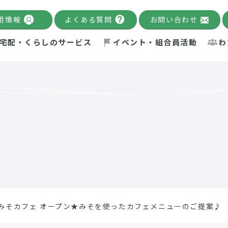
用情報
よくある質問
お問い合わせ
宅配・くらしのサービス
イベント・組合員活動
わ
千葉限定カタログ
「Palnote」
システムの宅配
念・ビジョン
ベント情報
環境への取り組み
理事長メッセージ
組合員活動
産
Pal's Dining
検索
テム・キューブ
ント
alnote」
サポーター・モニター
エネルギー政策
普通食
パルひ
交流産
までのあゆみ
事業・活動報告
リデュース・リユース・リサ
レポート
ックナンバー
自主的活動グループ
制限食
パルひ
産直だ
ドを複数入力すると件数を絞り込むことができます。
イクル
紙
te掲載レシピ
介護食
、間をスペース（空白）で区切ってください。
みそカフェ オープン★みそを使ったカフェメニューのご提案♪
：手数料 減免）