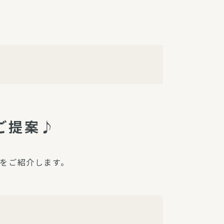
障（共済・保険）
・監事会報告
総代通信
地域との協同
安全運転の取り組み
総代・総代会ニュース
ニティ活動助成基金
ご提案♪
をご紹介します。