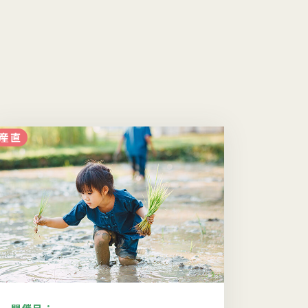
産直
食・調理
開催日：
開催日