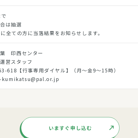
まで
場合は抽選
)までに全ての方に当落結果をお知らせします。
千葉 印西センター
動運営スタッフ
0-863-618【行事専用ダイヤル】（月～金9～15時）
i-kumikatsu@pal.or.jp
いますぐ申し込む