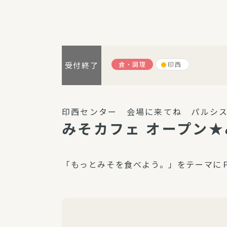
パルシステム利用ガイド
食・調理
印西
受付終了
サービス
宅
デイサー
印西センター 会場に来てね パルシス
訪問介護
みそカフェ オープン
居宅介護
にじいろ
「もっとみそを食べよう。」をテーマに
にじいろ
スタグラ