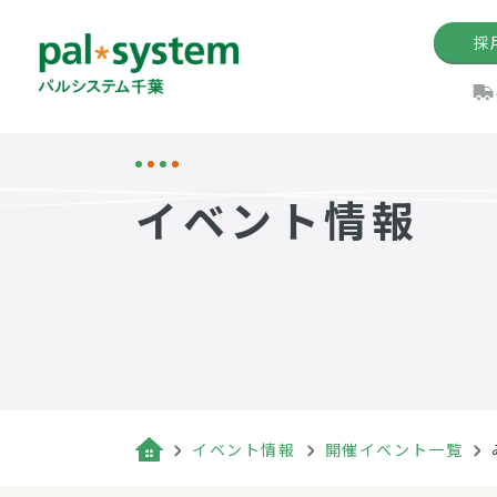
採
機関紙
パル
理
イ
イベント情報
手数料の減免制度
定款・約款・方針
パルシス
開催イベ
Web版「P
法人版パルシステム
個人情報保護方針
これ
イベント
機関紙バ
キーワー
地域情報
Palno
その場合
パルシステム千葉活用術
イベント情報
開催イベント一覧
（検索例