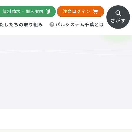
資料請求・加入案内
注文ログイン
さがす
たしたちの取り組み
パルシステム千葉とは
地域活動施設
直営農場
直交流・産地紹介
生協の夕食宅配
組織概要
パルシステム千葉のお店
事業所一覧
「パルひろば」
パルグリーンファーム
ろば☆ちば
地紹介
移動販売車まごころ便
パルグリーンファーム通信
理事会・監事会
総代・総代会
パルグリーンファーム公式
ろば☆おおたかの森
より
インスタグラム
・医療食
葉物野菜のレシピ
電子公告（定款）