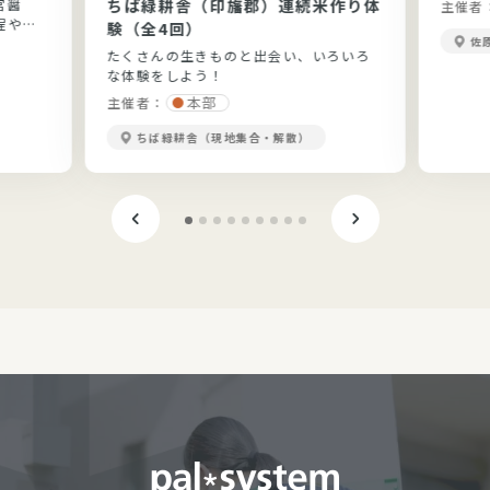
宮醤
ちば緑耕舎（印旛郡）連続米作り体
主催者
程や醤
験（全4回）
佐
たくさんの生きものと出会い、いろいろ
な体験をしよう！
本部
主催者：
ちば緑耕舎（現地集合・解散）