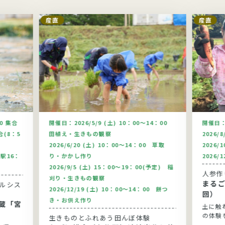
産直
産直
00 集合
開催日：
2026/5/9 (土) 10：00～14：00
開催日
合(8：5
田植え・生きもの観察
2026/
2026/6/20 (土) 10：00～14：00 草取
2026/
駅16：
り・かかし作り
2026/
2026/9/5 (土) 15：00～19：00(予定) 稲
人参作
刈り・生きもの観察
まるご
2026/12/19 (土) 10：00～14：00 餅つ
回）
き・お供え作り
蔵「宮
土に触
の体験
生きものとふれあう田んぼ体験