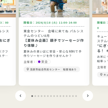
13：00
開催日：
2026/8/18 (火) 11:00-14:00
開催日
0
ルシス
東金センター 会場に来てね パルシス
テムのつどい8月
キュー
おにぎ
【夏休み企画】親子でソーセージ作
ステム
り体験♪
“に
る！ 
（クフ
夏休みの思い出に安全・安心な材料で手
ステム
作りソーセージを作りませんか？
お米に
給率っ
東金
主催者：
当？勉
主催者
茂原市総合市民センター 駐車場あり
きます
キ