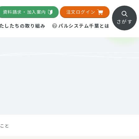
資料請求・加入案内
注文ログイン
さがす
たしたちの取り組み
パルシステム千葉とは
地域活動施設
直営農場
直交流・産地紹介
生協の夕食宅配
組織概要
パルシステム千葉のお店
事業所一覧
「パルひろば」
パルグリーンファーム
ろば☆ちば
地紹介
移動販売車まごころ便
パルグリーンファーム通信
理事会・監事会
総代・総代会
パルグリーンファーム公式
ろば☆おおたかの森
より
インスタグラム
・医療食
のこと
葉物野菜のレシピ
電子公告（定款）