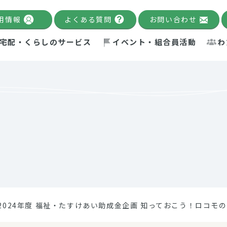
用情報
よくある質問
お問い合わせ
宅配・くらしのサービス
イベント・組合員活動
わ
千葉限定カタログ
「Palnote」
システムの宅配
念・ビジョン
ベント情報
環境への取り組み
理事長メッセージ
組合員活動
産
Pal's Dining
検索
テム・キューブ
ント
alnote」
サポーター・モニター
エネルギー政策
普通食
パルひ
交流産
までのあゆみ
事業・活動報告
リデュース・リユース・リサ
レポート
ックナンバー
自主的活動グループ
制限食
パルひ
産直だ
ドを複数入力すると件数を絞り込むことができます。
イクル
紙
te掲載レシピ
介護食
、間をスペース（空白）で区切ってください。
2024年度 福祉・たすけあい助成金企画 知っておこう！ロコモ
：手数料 減免）