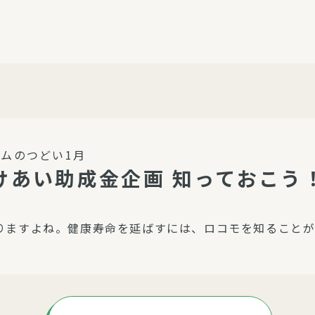
介護・福祉
家事サービス
保
理事会
子育て支援
平和活動・反貧困
付き高齢者向け住
家事代行
エアコンクリーニング
ビス（通所介護）
コミュ
ハウスクリーニング
ムのつどい1月
庭木の剪定・伐採
すけあい助成金企画 知っておこ
支援
襖・障子・網戸・畳の貼り
ぱる通信
替え
りますよね。健康寿命を延ばすには、ロコモを知ること
ぱる松戸六実イン
ム