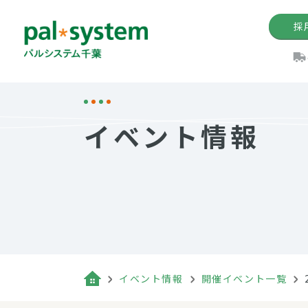
採
機関紙
パル
理
イ
イベント情報
手数料の減免制度
定款・約款・方針
パルシス
開催イベ
Web版「P
法人版パルシステム
個人情報保護方針
これ
イベント
機関紙バ
キーワー
地域情報
Palno
その場合
パルシステム千葉活用術
イベント情報
開催イベント一覧
（検索例