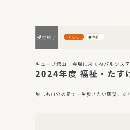
パルシステム利用ガイド
くらし
館山
受付終了
サービス
宅
デイサー
キューブ館山 会場に来てねパルシステ
訪問介護
2024年度 福祉・た
居宅介護
にじいろ
誰しも自分の足で一生歩きたい願望、あ
にじいろ
スタグラ