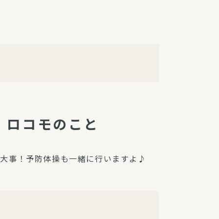
障（共済・保険）
・監事会報告
総代通信
地域との協同
安全運転の取り組み
総代・総代会ニュース
ニティ活動助成基金
う！ロコモのこと
が大事！予防体操も一緒に行いますよ♪