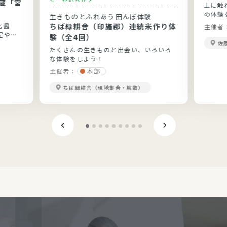
蔵「宮
土に触
の体験
生きものとふれあう田んぼ体験
宮醤
ちば緑耕舎（印旛郡）連続米作り体
主催者
程や醤
験（全4回）
佐
たくさんの生きものと出会い、いろいろ
な体験をしよう！
本部
主催者：
ちば緑耕舎（現地集合・解散）