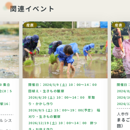
関連イベント
産直
産直
00 集合
開催日：
2026/5/9 (土) 10：00～14：00
開催日
合(8：5
田植え・生きもの観察
2026/
2026/6/20 (土) 10：00～14：00 草取
2026/
駅16：
り・かかし作り
2026/
2026/9/5 (土) 15：00～19：00(予定) 稲
人参作
刈り・生きもの観察
まるご
2026/12/19 (土) 10：00～14：00 餅つ
回）
き・お供え作り