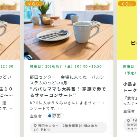
くらし
くらし
～12：30
開催日：
2026/8/7 （金）10：00～10:50
開催日
（予定
つどい
野田センター 会場に来てね パルシ
ステムのつどい8月
小島
生１０
“パパもママも大興奮！ 家族で奏で
トー
に～健
るサマーコンサート”
「食育
と実践
・運
NPO法人ゆう＆みいさんによるサマーコ
ったテ
ます。
ンサートです。
開！
主催者
ょう。
野田
主催者：
「
法が
野田センター 2階会議室(中根店向か
ヒュ
い）Pあり