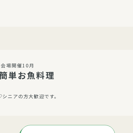
介護・福祉
家事サービス
保
理事会
子育て支援
平和活動・反貧困
付き高齢者向け住
家事代行
エアコンクリーニング
ビス（通所介護）
コミュ
ハウスクリーニング
会場開催10月
庭木の剪定・伐採
で簡単お魚料理
支援
襖・障子・網戸・畳の貼り
ぱる通信
替え
♡シニアの方大歓迎です。
ぱる松戸六実イン
ム