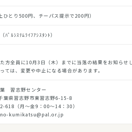
上ひとり500円、チーパス提示で200円）
ﾟﾙｼｽﾃﾑﾗｲﾌｱｼｽﾀﾝﾄ）
た方全員に10月3日（木）までに当落の結果をお知らせ
っては、変更や中止になる場合があります。
千葉 習志野センター
 千葉県習志野市東習志野6-15-8
862-618（月～金9：00～14：30）
no-kumikatsu@pal.or.jp