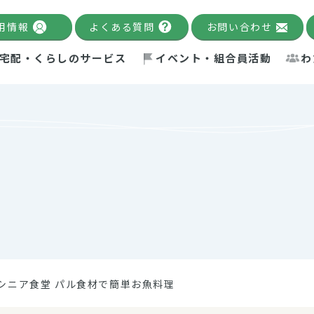
用情報
よくある質問
お問い合わせ
宅配・くらしのサービス
イベント・組合員活動
わ
千葉限定カタログ
「Palnote」
システムの宅配
念・ビジョン
ベント情報
環境への取り組み
理事長メッセージ
組合員活動
産
Pal's Dining
検索
テム・キューブ
ント
alnote」
サポーター・モニター
エネルギー政策
普通食
パルひ
交流産
までのあゆみ
事業・活動報告
リデュース・リユース・リサ
レポート
ックナンバー
自主的活動グループ
制限食
パルひ
産直だ
ドを複数入力すると件数を絞り込むことができます。
イクル
紙
te掲載レシピ
介護食
、間をスペース（空白）で区切ってください。
シニア食堂 パル食材で簡単お魚料理
：手数料 減免）