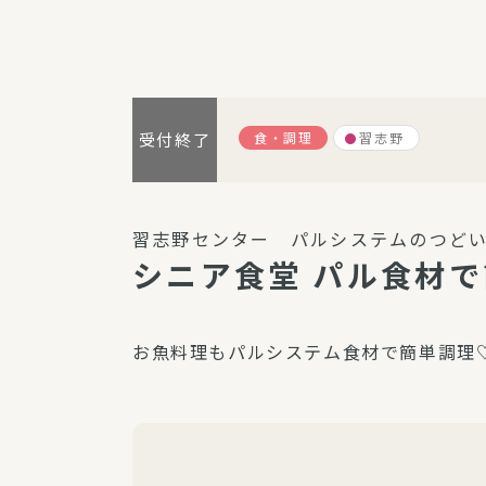
パルシステム利用ガイド
食・調理
習志野
受付終了
サービス
宅
デイサー
習志野センター パルシステムのつどい
訪問介護
シニア食堂 パル食材
居宅介護
にじいろ
お魚料理もパルシステム食材で簡単調理
にじいろ
スタグラ