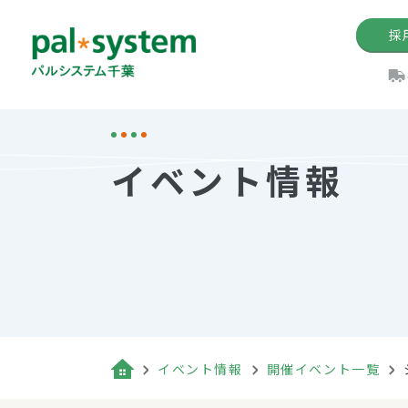
採
機関紙
パル
理
イ
イベント情報
手数料の減免制度
定款・約款・方針
パルシス
開催イベ
Web版「P
法人版パルシステム
個人情報保護方針
これ
イベント
機関紙バ
キーワー
地域情報
Palno
その場合
パルシステム千葉活用術
イベント情報
開催イベント一覧
（検索例