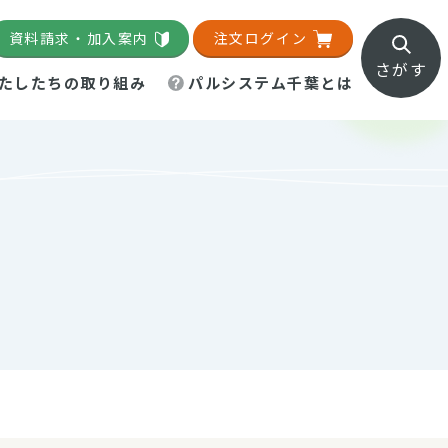
資料請求・加入案内
注文ログイン
さがす
たしたちの取り組み
パルシステム千葉とは
地域活動施設
直営農場
直交流・産地紹介
生協の夕食宅配
組織概要
パルシステム千葉のお店
事業所一覧
「パルひろば」
パルグリーンファーム
ろば☆ちば
地紹介
移動販売車まごころ便
パルグリーンファーム通信
理事会・監事会
総代・総代会
パルグリーンファーム公式
ろば☆おおたかの森
より
インスタグラム
・医療食
葉物野菜のレシピ
電子公告（定款）