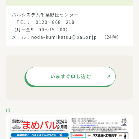
パルシステム千葉野田センター
TEL： 0120－868－218
（月―金9：00～15：00）
メール：noda-kumikatsu@pal.or.jp （24時）
いますぐ申し込む