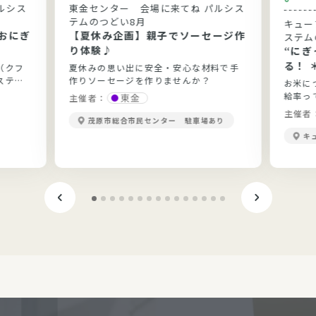
ルシス
東金センター 会場に来てね パルシス
テムのつどい8月
キュー
おにぎ
【夏休み企画】親子でソーセージ作
ステム
り体験♪
“に
る！ 
（クフ
夏休みの思い出に安全・安心な材料で手
ステム
作りソーセージを作りませんか？
お米に
給率っ
東金
主催者：
当？勉
主催者
茂原市総合市民センター 駐車場あり
きます
キ