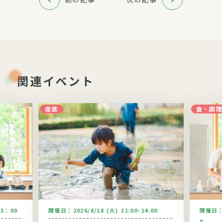
関連イベント
産直
食・調
13：00
開催日：
2026/8/18 (火) 11:00-14:00
開催日
0