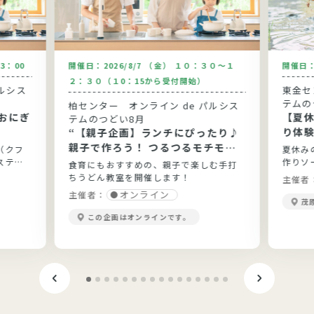
13：00
開催日：
2026/8/7 （金） １０：３０～１
開催日
２：３０（１0：15から受付開始）
ルシス
東金セン
テムの
柏センター オンライン de パルシス
おにぎ
【夏
テムのつどい8月
り体
“【親子企画】ランチにぴったり♪
親子で作ろう！ つるつるモチモチ
（クフ
夏休み
手打ちうどん”
ステム
作りソ
食育にもおすすめの、親子で楽しむ手打
ちうどん教室を開催します！
主催者
オンライン
主催者：
茂
この企画はオンラインです。