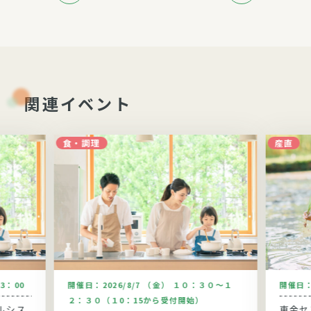
関連イベント
食・調理
産直
13：00
開催日：
2026/8/7 （金） １０：３０～１
開催日
２：３０（１0：15から受付開始）
ルシス
東金セン