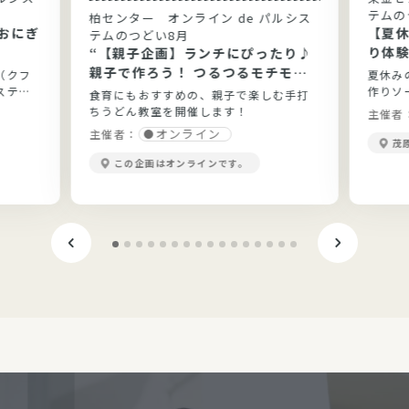
テムの
柏センター オンライン de パルシス
おにぎ
【夏
テムのつどい8月
り体
“【親子企画】ランチにぴったり♪
親子で作ろう！ つるつるモチモチ
（クフ
夏休み
手打ちうどん”
ステム
作りソ
食育にもおすすめの、親子で楽しむ手打
ちうどん教室を開催します！
主催者
オンライン
主催者：
茂
この企画はオンラインです。