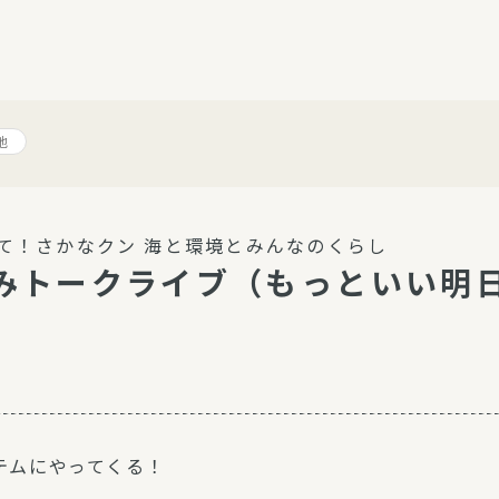
介護・福祉
家事サービス
保
理事会
子育て支援
平和活動・反貧困
他
付き高齢者向け住
家事代行
エアコンクリーニング
ビス（通所介護）
コミュ
ハウスクリーニング
えて！さかなクン 海と環境とみんなのくらし
庭木の剪定・伐採
みトークライブ（もっといい明日
支援
襖・障子・網戸・畳の貼り
ぱる通信
替え
ぱる松戸六実イン
ム
テムにやってくる！