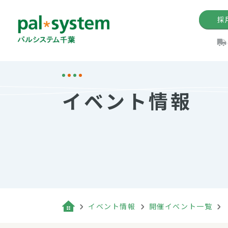
採
機関紙
パル
理
イ
イベント情報
手数料の減免制度
定款・約款・方針
パルシス
開催イベ
Web版「P
法人版パルシステム
個人情報保護方針
これ
イベント
機関紙バ
キーワー
地域情報
Palno
その場合
パルシステム千葉活用術
イベント情報
開催イベント一覧
（検索例