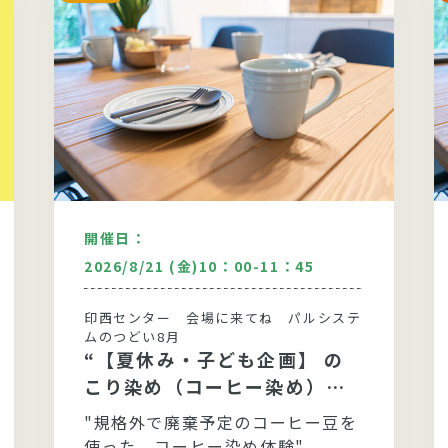
開催日：
2026/8/21 (金)10：00-11：45
印西センター 会場に来てね パルシステ
ムのつどい8月
“【夏休み・子ども企画】 の
こり染め（コーヒー染め）を
やってみよう”
"規格外で廃棄予定のコーヒー豆を
使った、コーヒー染め体験"