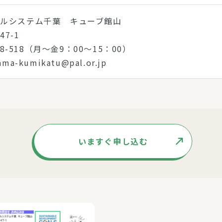
ルシステム千葉 キューブ館山
7-1
868-518（月～金9：00～15：00）
a-kumikatu@pal.or.jp
いますぐ申し込む