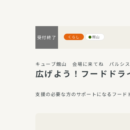
パルシステム利用ガイド
くらし
館山
受付終了
サービス
宅
デイサー
キューブ館山 会場に来てね パルシス
訪問介護
広げよう！フードドラ
居宅介護
にじいろ
支援の必要な方のサポートになるフード
にじいろ
スタグラ