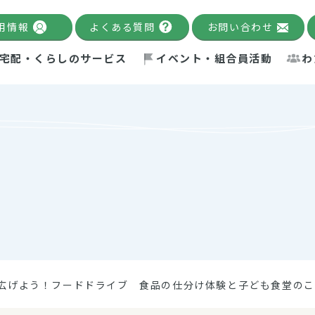
用情報
よくある質問
お問い合わせ
宅配・くらしのサービス
イベント・組合員活動
わ
千葉限定カタログ
「Palnote」
システムの宅配
念・ビジョン
ベント情報
環境への取り組み
理事長メッセージ
組合員活動
産
Pal's Dining
検索
テム・キューブ
ント
alnote」
サポーター・モニター
エネルギー政策
普通食
パルひ
交流産
までのあゆみ
事業・活動報告
リデュース・リユース・リサ
レポート
ックナンバー
自主的活動グループ
制限食
パルひ
産直だ
ドを複数入力すると件数を絞り込むことができます。
イクル
紙
te掲載レシピ
介護食
、間をスペース（空白）で区切ってください。
広げよう！フードドライブ 食品の仕分け体験と子ども食堂のこ
：手数料 減免）