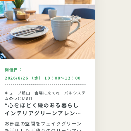
開催日：
開催日
2026/8/26 （水） 10：00～12：00
2026/
キューブ館山 会場に来てね パルシステ
東金センタ
ムのつどい8月
ムのつ
“心をほどく緑のある暮らし
知っ
インテリアグリーンアレンジ
用品
メント”
お部屋の空間をフェイクグリーン
9月は
を活用した手作りのグリーンアレ
に見