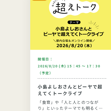
開催日：
：30
2026/8/20 (木) 15：45 ～ 17：30
（予定）
どい9月
〉人
小島よしおさんとピーヤで超
生き
えてくトークライブ
ばす
～食
「食育」や「人と人とのつなが
てお話
り」といったテーマでも明るく軽