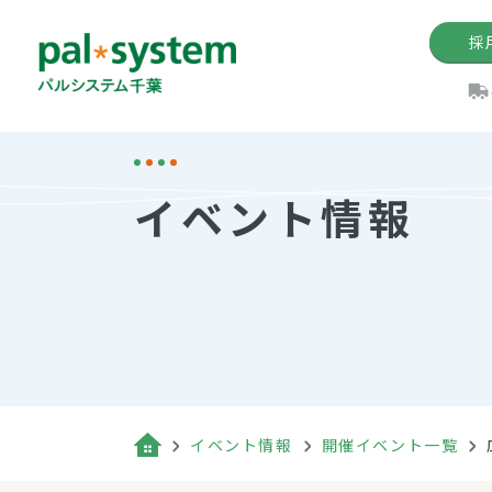
採
機関紙
パル
理
イ
イベント情報
手数料の減免制度
定款・約款・方針
パルシス
開催イベ
Web版「P
法人版パルシステム
個人情報保護方針
これ
イベント
機関紙バ
キーワー
地域情報
Palno
その場合
パルシステム千葉活用術
イベント情報
開催イベント一覧
（検索例