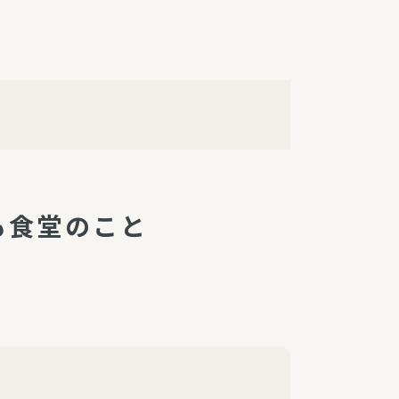
障（共済・保険）
・監事会報告
総代通信
地域との協同
安全運転の取り組み
総代・総代会ニュース
ニティ活動助成基金
も食堂のこと