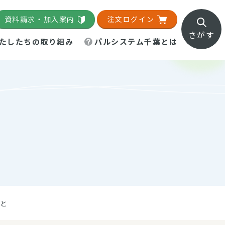
資料請求・加入案内
注文ログイン
さがす
たしたちの取り組み
パルシステム千葉とは
地域活動施設
直営農場
直交流・産地紹介
生協の夕食宅配
組織概要
パルシステム千葉のお店
事業所一覧
「パルひろば」
パルグリーンファーム
ろば☆ちば
地紹介
移動販売車まごころ便
パルグリーンファーム通信
理事会・監事会
総代・総代会
パルグリーンファーム公式
ろば☆おおたかの森
より
インスタグラム
・医療食
と
葉物野菜のレシピ
電子公告（定款）