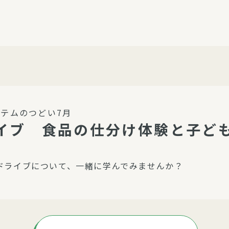
介護・福祉
家事サービス
保
理事会
子育て支援
平和活動・反貧困
付き高齢者向け住
家事代行
エアコンクリーニング
ビス（通所介護）
コミュ
ハウスクリーニング
テムのつどい7月
庭木の剪定・伐採
イブ 食品の仕分け体験と子ど
支援
襖・障子・網戸・畳の貼り
ぱる通信
替え
ドライブについて、一緒に学んでみませんか？
ぱる松戸六実イン
ム