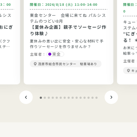
13：00
開催日：
2026/8/18 (火) 11:00-14:00
開催日
0
ルシス
東金センター 会場に来てね パルシス
テムのつどい8月
キュー
おにぎ
【夏休み企画】親子でソーセージ作
ステム
り体験♪
“に
る！ 
（クフ
夏休みの思い出に安全・安心な材料で手
ステム
作りソーセージを作りませんか？
お米に
給率っ
東金
主催者：
当？勉
主催者
茂原市総合市民センター 駐車場あり
きます
キ