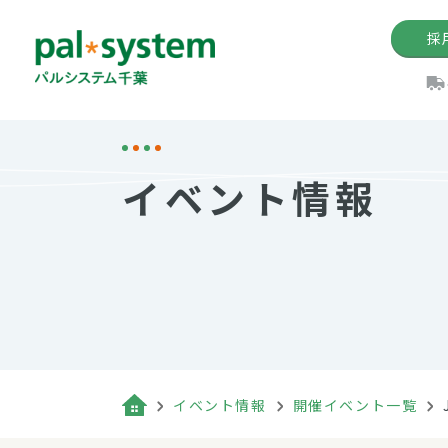
採
機関紙
パル
理
イ
イベント情報
手数料の減免制度
定款・約款・方針
パルシス
開催イベ
Web版「P
法人版パルシステム
個人情報保護方針
これ
イベント
機関紙バ
キーワー
地域情報
Palno
その場合
パルシステム千葉活用術
イベント情報
開催イベント一覧
（検索例