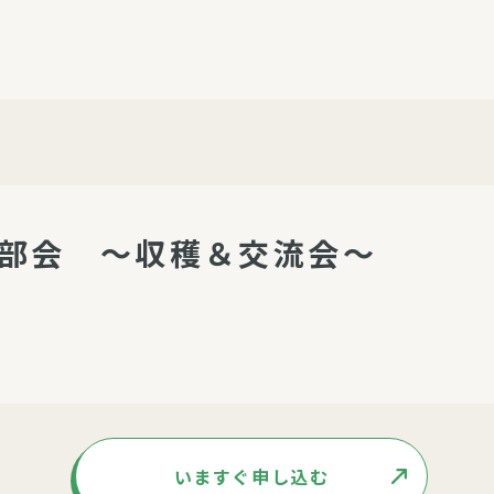
介護・福祉
家事サービス
保
理事会
子育て支援
平和活動・反貧困
付き高齢者向け住
家事代行
エアコンクリーニング
ビス（通所介護）
コミュ
ハウスクリーニング
直部会 ～収穫＆交流会～
庭木の剪定・伐採
支援
襖・障子・網戸・畳の貼り
ぱる通信
替え
ぱる松戸六実イン
ム
いますぐ申し込む