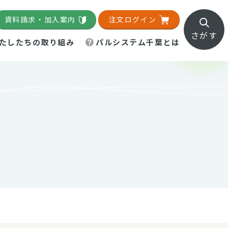
資料請求・加入案内
注文ログイン
さがす
たしたちの取り組み
パルシステム千葉とは
地域活動施設
直営農場
直交流・産地紹介
生協の夕食宅配
組織概要
パルシステム千葉のお店
事業所一覧
「パルひろば」
パルグリーンファーム
ろば☆ちば
地紹介
移動販売車まごころ便
パルグリーンファーム通信
理事会・監事会
総代・総代会
パルグリーンファーム公式
ろば☆おおたかの森
より
インスタグラム
・医療食
葉物野菜のレシピ
電子公告（定款）