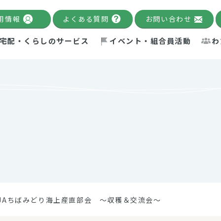
用情報
よくある質問
お問い合わせ
宅配・くらしのサービス
イベント・組合員活動
わ
千葉限定カタログ
「Palnote」
システムの宅配
念・ビジョン
ベント情報
環境への取り組み
理事長メッセージ
組合員活動
産
Pal's Dining
検索
テム・キューブ
ント
alnote」
サポーター・モニター
エネルギー政策
普通食
パルひ
交流産
までのあゆみ
事業・活動報告
リデュース・リユース・リサ
レポート
ックナンバー
自主的活動グループ
制限食
パルひ
産直だ
ドを複数入力すると件数を絞り込むことができます。
イクル
紙
te掲載レシピ
介護食
、間をスペース（空白）で区切ってください。
JAちばみどり海上産直部会 ～収穫＆交流会～
：手数料 減免）