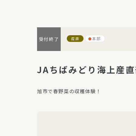
パルシステム利用ガイド
産直
本部
受付終了
サービス
宅
デイサー
JAちばみどり海上産
訪問介護
居宅介護
旭市で春野菜の収穫体験！
にじいろ
にじいろ
スタグラ