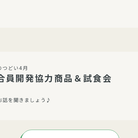
介護・福祉
家事サービス
保
理事会
子育て支援
平和活動・反貧困
付き高齢者向け住
家事代行
エアコンクリーニング
ビス（通所介護）
コミュ
ハウスクリーニング
のつどい4月
庭木の剪定・伐採
合員開発協力商品＆試食会
支援
襖・障子・網戸・畳の貼り
ぱる通信
替え
お話を聞きましょう♪
ぱる松戸六実イン
ム