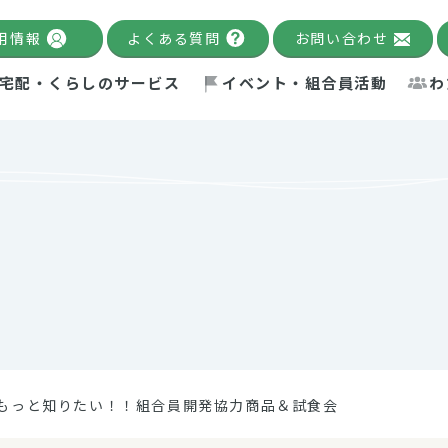
用情報
よくある質問
お問い合わせ
宅配・くらしのサービス
イベント・組合員活動
わ
千葉限定カタログ
「Palnote」
システムの宅配
念・ビジョン
ベント情報
環境への取り組み
理事長メッセージ
組合員活動
産
Pal's Dining
検索
テム・キューブ
ント
alnote」
サポーター・モニター
エネルギー政策
普通食
パルひ
交流産
までのあゆみ
事業・活動報告
リデュース・リユース・リサ
レポート
ックナンバー
自主的活動グループ
制限食
パルひ
産直だ
ドを複数入力すると件数を絞り込むことができます。
イクル
紙
te掲載レシピ
介護食
、間をスペース（空白）で区切ってください。
もっと知りたい！！組合員開発協力商品＆試食会
：手数料 減免）