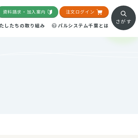
資料請求・加入案内
注文ログイン
さがす
たしたちの取り組み
パルシステム千葉とは
地域活動施設
直営農場
直交流・産地紹介
生協の夕食宅配
組織概要
パルシステム千葉のお店
事業所一覧
「パルひろば」
パルグリーンファーム
ろば☆ちば
地紹介
移動販売車まごころ便
パルグリーンファーム通信
理事会・監事会
総代・総代会
パルグリーンファーム公式
ろば☆おおたかの森
より
インスタグラム
・医療食
葉物野菜のレシピ
電子公告（定款）