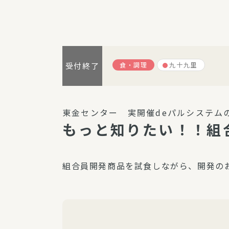
パルシステム利用ガイド
食・調理
九十九里
受付終了
サービス
宅
デイサー
東金センター 実開催deパルシステム
訪問介護
もっと知りたい！！組
居宅介護
にじいろ
組合員開発商品を試食しながら、開発の
にじいろ
スタグラ