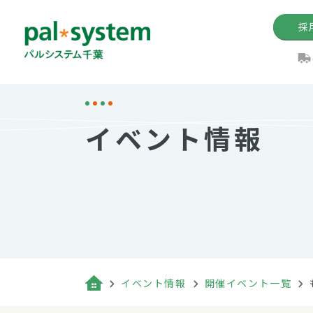
採
機関紙
パル
理
イ
イベント情報
手数料の減免制度
定款・約款・方針
パルシス
開催イベ
Web版「P
法人版パルシステム
個人情報保護方針
これ
イベント
機関紙バ
キーワー
地域情報
Palno
その場合
パルシステム千葉活用術
イベント情報
開催イベント一覧
（検索例