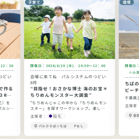
子育て
環境
～12：30
開催日：
2026/8/20 (木) 10:30～12：00
開催日
※小雨
つどい
会場に来てね パルシステムのつどい
8月
ちば
で作る
“目指せ！おさかな博士 海のお宝＊
ビーチ
３Rの
ちりめんモンスター大調査”
千葉県
花）を
"ちりめんじゃこの中から「ちりめんモン
主催者
パルシ
スター」を探すワークショップ。楽しみ
。環境
ながらお魚と海の環境問題について学び
稲毛
金
主催者：
ましょ
ます。"
パルひろば☆ちば Pなし