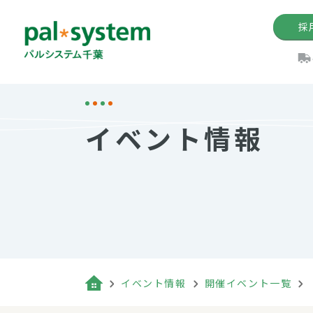
採
機関紙
パル
理
イ
イベント情報
手数料の減免制度
定款・約款・方針
パルシス
開催イベ
Web版「P
法人版パルシステム
個人情報保護方針
これ
イベント
機関紙バ
キーワー
地域情報
Palno
その場合
パルシステム千葉活用術
イベント情報
開催イベント一覧
（検索例