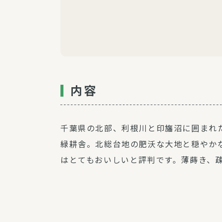
内容
千葉県の北部、利根川と印旛沼に囲まれ
緑耕舎。北総台地の肥沃な大地と穏やか
はとてもおいしいと評判です。薄蒔き、疎