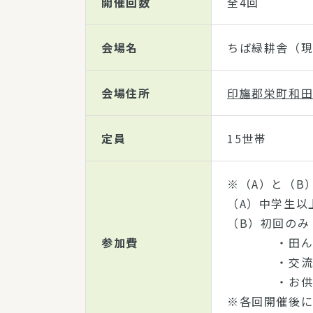
開催回数
全4回
会場名
ちば緑耕舎（
会場住所
印旛郡栄町和田字
定員
15世帯
※（A）と（B
（A）中学生以上
（B）初回のみ 
参加費
・田んぼ
・交流米
・お供え
※各回開催後に