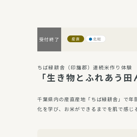
パルシステム利用ガイド
産直
北総
受付終了
サービス
宅
デイサー
ちば緑耕舎（印旛郡）連続米作り体験
訪問介護
「生き物とふれあう田
居宅介護
にじいろ
千葉県内の産直産地「ちば緑耕舎」で年
にじいろ
化を学び、お米ができるまでを肌で感じ
スタグラ