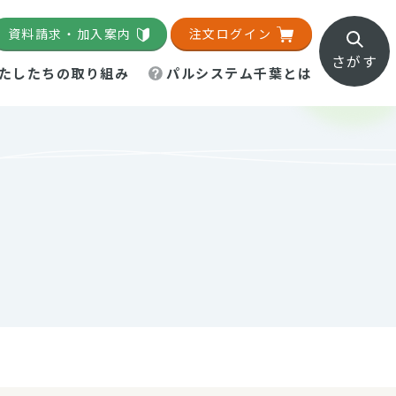
資料請求・加入案内
注文ログイン
さがす
たしたちの取り組み
パルシステム千葉とは
地域活動施設
直営農場
直交流・産地紹介
生協の夕食宅配
組織概要
パルシステム千葉のお店
事業所一覧
「パルひろば」
パルグリーンファーム
ろば☆ちば
地紹介
移動販売車まごころ便
パルグリーンファーム通信
理事会・監事会
総代・総代会
パルグリーンファーム公式
ろば☆おおたかの森
より
インスタグラム
・医療食
葉物野菜のレシピ
電子公告（定款）