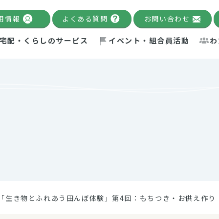
用情報
よくある質問
お問い合わせ
宅配・くらしのサービス
イベント・組合員活動
わ
千葉限定カタログ
「Palnote」
システムの宅配
念・ビジョン
ベント情報
環境への取り組み
理事長メッセージ
組合員活動
産
Pal's Dining
検索
テム・キューブ
ント
alnote」
サポーター・モニター
エネルギー政策
普通食
パルひ
交流産
までのあゆみ
事業・活動報告
リデュース・リユース・リサ
レポート
ックナンバー
自主的活動グループ
制限食
パルひ
産直だ
ドを複数入力すると件数を絞り込むことができます。
イクル
紙
te掲載レシピ
介護食
、間をスペース（空白）で区切ってください。
「生き物とふれあう田んぼ体験」第4回：もちつき・お供え作り
：手数料 減免）