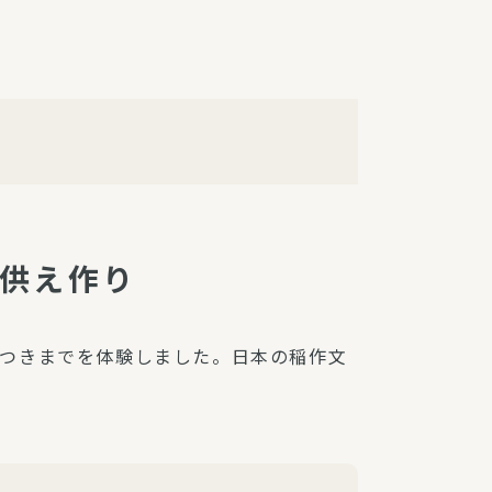
障（共済・保険）
・監事会報告
総代通信
地域との協同
安全運転の取り組み
総代・総代会ニュース
ニティ活動助成基金
お供え作り
つきまでを体験しました。日本の稲作文