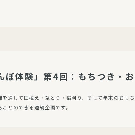
介護・福祉
家事サービス
保
理事会
子育て支援
平和活動・反貧困
付き高齢者向け住
家事代行
エアコンクリーニング
ビス（通所介護）
コミュ
ハウスクリーニング
庭木の剪定・伐採
んぼ体験」第4回：もちつき・
支援
襖・障子・網戸・畳の貼り
ぱる通信
替え
間を通して田植え・草とり・稲刈り、そして年末のおもち
ぱる松戸六実イン
ることのできる連続企画です。
ム