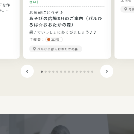
さい）
ずを作
今
か。今
お気軽にどうぞ♪
りま
あそびの広場8月のご案内（パルひ
です。
ろば☆おおたかの森）
親子でいっしょにあそびましょう♪♪
本部
主催者：
パルひろば☆おおたかの森