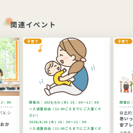
関連イベント
子育て
子育て
12：00
開催日：
2026/8/6 (木) 10：30～12：00
開催日
※入退室自由（11:00ごろまでにご入室くだ
パルシ
自主的
さい）
思い
2026/8/20 (木) 10：30～12：00
安プ
※入退室自由（11:00ごろまでにご入室くだ
主催者