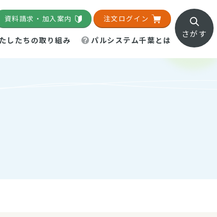
資料請求・加入案内
注文ログイン
さがす
たしたちの取り組み
パルシステム千葉とは
地域活動施設
直営農場
直交流・産地紹介
生協の夕食宅配
組織概要
パルシステム千葉のお店
事業所一覧
「パルひろば」
パルグリーンファーム
ろば☆ちば
地紹介
移動販売車まごころ便
パルグリーンファーム通信
理事会・監事会
総代・総代会
パルグリーンファーム公式
ろば☆おおたかの森
より
インスタグラム
・医療食
葉物野菜のレシピ
電子公告（定款）