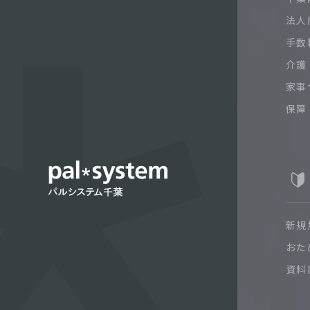
法人
手数
介護
家事
保障
新規
おた
資料