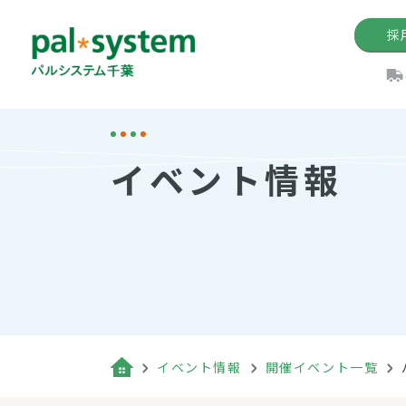
採
機関紙
パル
理
イ
イベント情報
手数料の減免制度
定款・約款・方針
パルシス
開催イベ
Web版「P
法人版パルシステム
個人情報保護方針
これ
イベント
機関紙バ
キーワー
地域情報
Palno
その場合
パルシステム千葉活用術
イベント情報
開催イベント一覧
（検索例