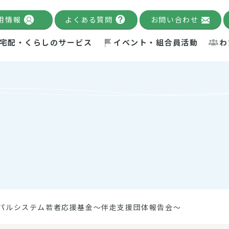
用情報
よくある質問
お問い合わせ
宅配・くらしのサービス
イベント・組合員活動
わ
千葉限定カタログ
「Palnote」
システムの宅配
念・ビジョン
ベント情報
環境への取り組み
理事長メッセージ
組合員活動
産
Pal's Dining
検索
テム・キューブ
ント
alnote」
サポーター・モニター
エネルギー政策
普通食
パルひ
交流産
までのあゆみ
事業・活動報告
リデュース・リユース・リサ
レポート
ックナンバー
自主的活動グループ
制限食
パルひ
産直だ
ドを複数入力すると件数を絞り込むことができます。
イクル
紙
te掲載レシピ
介護食
、間をスペース（空白）で区切ってください。
パルシステム若者応援基金～伴走支援団体報告会～
：手数料 減免）