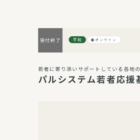
パルシステム利用ガイド
平和
オンライン
受付終了
サービス
宅
デイサー
若者に寄り添いサポートしている各地
訪問介護
パルシステム若者応援
居宅介護
にじいろ
にじいろ
スタグラ