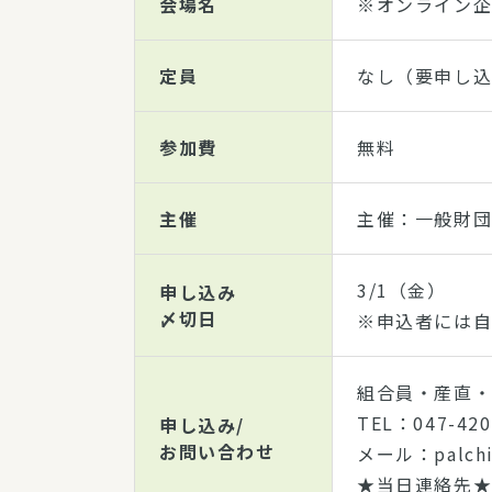
会場名
※オンライン
定員
なし（要申し
参加費
無料
主催
主催：一般財
3/1（金）
申し込み
〆切日
※申込者には自
組合員・産直・
TEL：047-420
申し込み/
お問い合わせ
メール：palchib
★当日連絡先★0