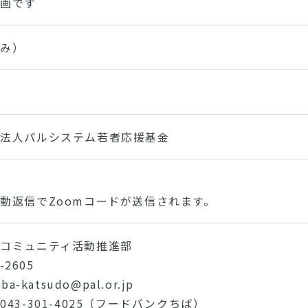
企画です
込み）
団法人パルシステム若者応援基金
動返信でZoomコードが送信されます。
コミュニティ活動推進部
-2605
a-katsudo@pal.or.jp
43-301-4025（フードバンクちば）