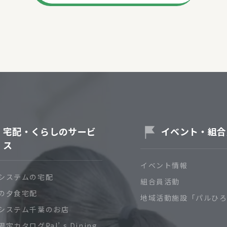
宅配・くらしのサービ
イベント・組合
ス
イベント情報
システムの宅配
組合員活動
の夕食宅配
地域活動施設「パルひ
システム千葉のお店
定カタログPal’ s Dining