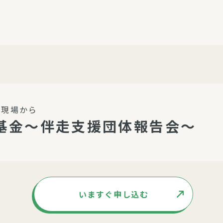
介護・福祉
家事サービス
保
理事会
子育て支援
平和活動・反貧困
付き高齢者向け住
家事代行
エアコンクリーニング
ビス（通所介護）
コミュ
ハウスクリーニング
の現場から
庭木の剪定・伐採
基金～伴走支援団体報告会～
支援
襖・障子・網戸・畳の貼り
ぱる通信
替え
ぱる松戸六実イン
ム
いますぐ申し込む