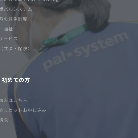
版パルシステム
料の減免制度
・福祉
サービス
（共済・保険）
初めての方
加入はこちら
めしセットお申し込み
請求