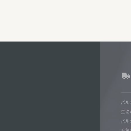
パル
生協
パル
千葉限