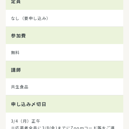
定員
なし（要申し込み）
参加費
無料
講師
共生食品
申し込み
〆切日
3/4（月）正午
※応募者全員に3/8(金)までにZoomコード等をご連