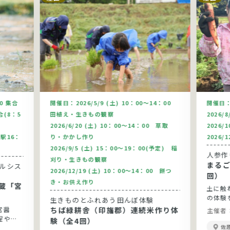
00 集合
開催日：
2026/5/9 (土) 10：00～14：00
開催日
合(8：5
田植え・生きもの観察
2026/
2026/6/20 (土) 10：00～14：00 草取
2026/
駅16：
り・かかし作り
2026/
2026/9/5 (土) 15：00～19：00(予定) 稲
人参作
刈り・生きもの観察
まるご
2026/12/19 (土) 10：00～14：00 餅つ
回）
き・お供え作り
蔵「宮
土に触
の体験
生きものとふれあう田んぼ体験
宮醤
ちば緑耕舎（印旛郡）連続米作り体
主催者
程や醤
験（全4回）
佐