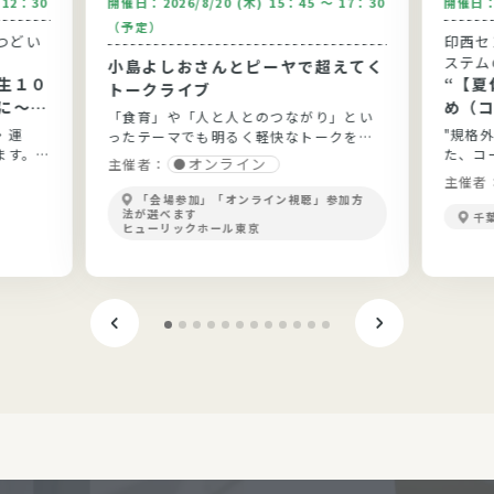
～12：30
開催日：
2026/8/20 (木) 15：45 ～ 17：30
開催日
（予定）
つどい
印西セ
ステム
小島よしおさんとピーヤで超えてく
生１０
“【夏休
トークライブ
に～健
め（
「食育」や「人と人とのつながり」とい
と実践
う”
・運
"規格
ったテーマでも明るく軽快なトークを展
ます。
た、コ
開！
オンライン
主催者：
ょう。
主催者
「会場参加」「オンライン視聴」参加方
法が選べます
千
ヒューリックホール東京