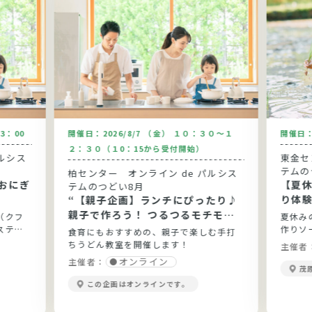
13：00
開催日：
2026/8/7 （金） １０：３０～１
開催日
２：３０（１0：15から受付開始）
ルシス
東金セン
テムの
柏センター オンライン de パルシス
おにぎ
【夏
テムのつどい8月
り体
“【親子企画】ランチにぴったり♪
親子で作ろう！ つるつるモチモチ
（クフ
夏休み
手打ちうどん”
ステム
作りソ
食育にもおすすめの、親子で楽しむ手打
ちうどん教室を開催します！
主催者
オンライン
主催者：
茂
この企画はオンラインです。