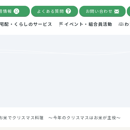
用情報
よくある質問
お問い合わせ
宅配・くらしのサービス
イベント・組合員活動
わ
千葉限定カタログ
「Palnote」
システムの宅配
念・ビジョン
ベント情報
環境への取り組み
理事長メッセージ
組合員活動
産
Pal's Dining
検索
テム・キューブ
ント
alnote」
サポーター・モニター
エネルギー政策
普通食
パルひ
交流産
までのあゆみ
事業・活動報告
リデュース・リユース・リサ
レポート
ックナンバー
自主的活動グループ
制限食
パルひ
産直だ
ドを複数入力すると件数を絞り込むことができます。
イクル
紙
te掲載レシピ
介護食
、間をスペース（空白）で区切ってください。
お米でクリスマス料理 ～今年のクリスマスはお米が主役～
：手数料 減免）