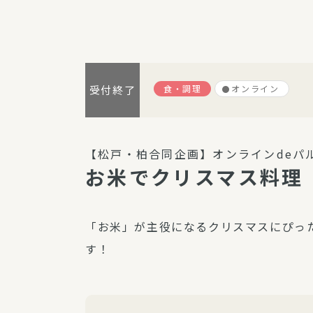
パルシステム利用ガイド
食・調理
オンライン
受付終了
サービス
宅
デイサー
【松戸・柏合同企画】オンラインdeパ
訪問介護
お米でクリスマス料理
居宅介護
にじいろ
「お米」が主役になるクリスマスにぴっ
にじいろ
す！
スタグラ