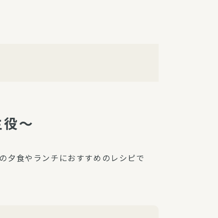
障（共済・保険）
・監事会報告
総代通信
地域との協同
安全運転の取り組み
総代・総代会ニュース
ニティ活動助成基金
主役～
の夕食やランチにおすすめのレシピで