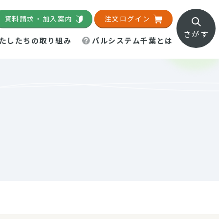
資料請求・加入案内
注文ログイン
さがす
たしたちの取り組み
パルシステム千葉とは
地域活動施設
直営農場
直交流・産地紹介
生協の夕食宅配
組織概要
パルシステム千葉のお店
事業所一覧
「パルひろば」
パルグリーンファーム
ろば☆ちば
地紹介
移動販売車まごころ便
パルグリーンファーム通信
理事会・監事会
総代・総代会
パルグリーンファーム公式
ろば☆おおたかの森
より
インスタグラム
・医療食
葉物野菜のレシピ
電子公告（定款）