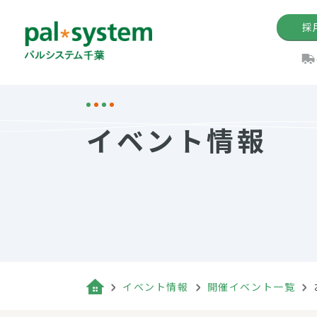
採
機関紙
パル
理
イ
イベント情報
手数料の減免制度
定款・約款・方針
パルシス
開催イベ
Web版「P
法人版パルシステム
個人情報保護方針
これ
イベント
機関紙バ
キーワー
地域情報
Palno
その場合
パルシステム千葉活用術
イベント情報
開催イベント一覧
（検索例