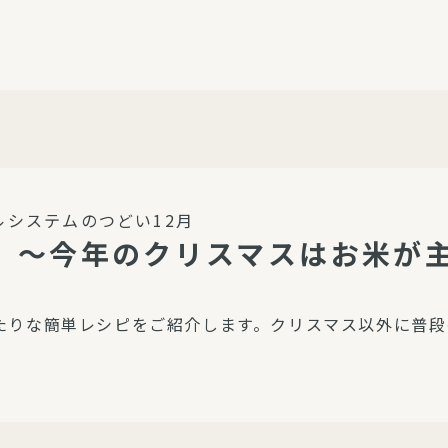
介護・福祉
家事サービス
保
理事会
子育て支援
平和活動・反貧困
付き高齢者向け住
家事代行
エアコンクリーニング
ビス（通所介護）
コミュ
ハウスクリーニング
ルシステムのつどい12月
庭木の剪定・伐採
 ～今年のクリスマスはお米が
支援
襖・障子・網戸・畳の貼り
ぱる通信
替え
たりな簡単レシピをご紹介します。クリスマス以外に普段
ぱる松戸六実イン
ム