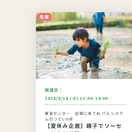
産直
開催日：
00
2026/8/18 (火) 11:00-14:00
システム
東金センター 会場に来てね パルシステ
ムのつどい8月
シー
【夏休み企画】親子でソーセ