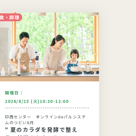
食・調理
食・調理
開催日：
開催日
2026/8/25 (火)10:30-12:00
2026
印西センター オンラインdeパルシステ
野田セ
ムのつどい8月
ムのつ
” 夏のカラダを発酵で整え
“好